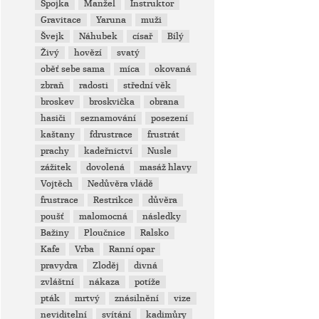
Spojka
Manžel
Instruktor
Gravitace
Yaruna
muži
Švejk
Náhubek
císař
Bílý
Živý
hovězí
svatý
oběť sebe sama
míca
okovaná
zbraň
radosti
střední věk
broskev
broskvička
obrana
hasiči
seznamování
posezení
kaštany
fdrustrace
frustrát
prachy
kadeřnictví
Nusle
zážitek
dovolená
masáž hlavy
Vojtěch
Nedůvěra vládě
frustrace
Restrikce
důvěra
poušť
malomocná
následky
Bažiny
Ploučnice
Ralsko
Kafe
Vrba
Ranní opar
pravydra
Zloděj
divná
zvláštní
nákaza
potíže
pták
mrtvý
znásilnění
vize
neviditelní
svítání
kadimůry