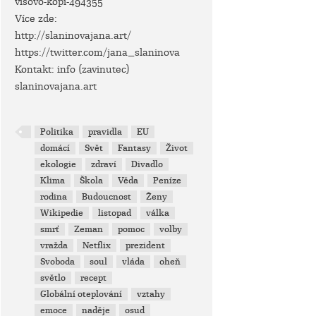
visovo-kopi-494355
Více zde:
http://slaninovajana.art/
https://twitter.com/jana_slaninova
Kontakt: info (zavinutec)
slaninovajana.art
Politika
pravidla
EU
domácí
Svět
Fantasy
Život
ekologie
zdraví
Divadlo
Klima
Škola
Věda
Peníze
rodina
Budoucnost
Ženy
Wikipedie
listopad
válka
smrť
Zeman
pomoc
volby
vražda
Netflix
prezident
Svoboda
soul
vláda
oheň
světlo
recept
Globální oteplování
vztahy
emoce
naděje
osud