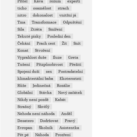
Přítel
Káva
rozum
experti
ticho
osamělost
strach
nitro
dokonalost
vnitřní já
Tma
Transformace
Odpuštění
Síla
Ztráta
Smíření
Tekuté písky
Poslední den
Čekání
Prach cest
Žít
Snít
Konat
Stvoření
Vyprahlost duše
Iluze
Greta
Tušení
Přizpůsobivost
Přežití
Spojení duší
sex
Postradatelní
klimakteriální baba
Ekoteroristi
Růže
Jedinečná
Rozálie
Globální
Stávka
Nový začátek
Nikdy není pozdě
Kabát
Strašný
Skvělý
Nehoda není náhoda
Anděl
Desatero
Dodržovat
Pravý
Evropan
Školník
Asistentka
Pět pé
Náhoda
Prozření