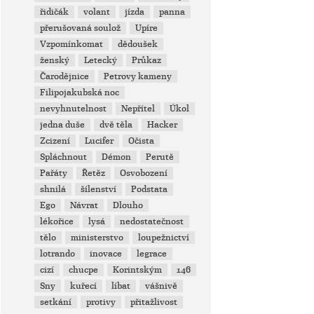
řidičák
volant
jízda
panna
přerušovaná soulož
Upíre
Vzpomínkomat
dědoušek
ženský
Letecký
Průkaz
Čarodějnice
Petrovy kameny
Filipojakubská noc
nevyhnutelnost
Nepřítel
Úkol
jedna duše
dvě těla
Hacker
Zcizení
Lucifer
Očista
Spláchnout
Démon
Perutě
Pařáty
Řetěz
Osvobození
shnilá
šílenství
Podstata
Ego
Návrat
Dlouho
lékořice
lysá
nedostatečnost
tělo
ministerstvo
loupežnictví
lotrando
inovace
legrace
cizí
chucpe
Korintským
146
Sny
kuřecí
líbat
vášnivě
setkání
protivy
přitažlivost