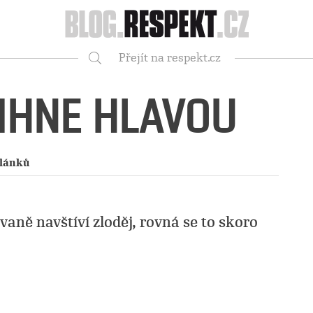
Respekt
Přejít na respekt.cz
Vyhledávání
MIHNE HLAVOU
článků
aně navštíví zloděj, rovná se to skoro