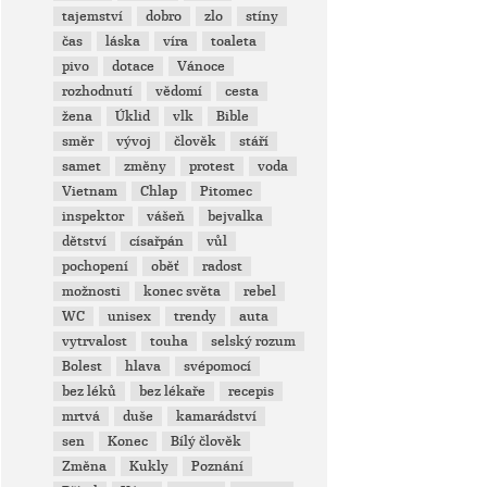
tajemství
dobro
zlo
stíny
čas
láska
víra
toaleta
pivo
dotace
Vánoce
rozhodnutí
vědomí
cesta
žena
Úklid
vlk
Bible
směr
vývoj
člověk
stáří
samet
změny
protest
voda
Vietnam
Chlap
Pitomec
inspektor
vášeň
bejvalka
dětství
císařpán
vůl
pochopení
oběť
radost
možnosti
konec světa
rebel
WC
unisex
trendy
auta
vytrvalost
touha
selský rozum
Bolest
hlava
svépomocí
bez léků
bez lékaře
recepis
mrtvá
duše
kamarádství
sen
Konec
Bílý člověk
Změna
Kukly
Poznání