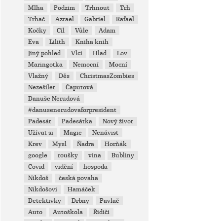
Mlha
Podzim
Trhnout
Trh
Trhač
Azrael
Gabriel
Rafael
Kočky
Cíl
Vůle
Adam
Eva
Lilith
Kniha knih
Jiný pohled
Vlci
Hlad
Lov
Maringotka
Nemocní
Mocní
Vlažný
Děs
ChristmasZombies
Nezešílet
Čaputová
Danuše Nerudová
#danusenerudovaforpresident
Padesát
Padesátka
Nový život
Užívat si
Magie
Nenávist
Krev
Mysl
Ňadra
Horňák
google
roušky
vina
Bubliny
Covid
vidění
hospoda
Nikdoš
česká povaha
Nikdošovi
Hamáček
Detektivky
Drbny
Pavlač
Auto
Autoškola
Řidiči