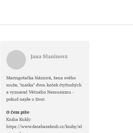
Jana Slaninová
Maringoťačka bláznivá, žena svého
muže, "matka" dvou koček čtyřnohých
a vyznavač Věčného Nemusizmu -
pokud nejde o život.
O čem píše
Kniha Kukly:
https://www.databazeknih.cz/knihy/el