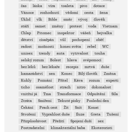
čas
láska
víra
toaleta
pivo
dotace
Vánoce
rozhodnutí
vědomí
cesta
žena
Úklid
vlk
Bible
směr
vývoj
člověk
stáří
samet
změny
protest
voda
Vietnam
Chlap
Pitomec
inspektor
vášeň
bejvalka
dětství
císařpán
vůl
pochopení
oběť
radost
možnosti
konec světa
rebel
WC
unisex
trendy
auta
vytrvalost
touha
selský rozum
Bolest
hlava
svépomocí
bez léků
bez lékaře
recepis
mrtvá
duše
kamarádství
sen
Konec
Bílý člověk
Změna
Kukly
Poznání
Přítel
Káva
rozum
experti
ticho
osamělost
strach
nitro
dokonalost
vnitřní já
Tma
Transformace
Odpuštění
Síla
Ztráta
Smíření
Tekuté písky
Poslední den
Čekání
Prach cest
Žít
Snít
Konat
Stvoření
Vyprahlost duše
Iluze
Greta
Tušení
Přizpůsobivost
Přežití
Spojení duší
sex
Postradatelní
klimakteriální baba
Ekoteroristi