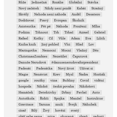
Růže
Jedinečná
Rozálie
Globální
Stávka
Nový začátek
Nikdy není pozdě
Kabát
Strašný
Skvělý
Nehoda není náhoda
Anděl
Desatero
Dodržovat
Pravý
Evropan
Školník
Asistentka
Pět pé
Náhoda
Prozření
Mlha
Podzim
Trhnout
Trh
Trhač
Azrael
Gabriel
Rafael
Kočky
Cíl
Vůle
Adam
Eva
Lilith
Kniha knih
Jiný pohled
Vlci
Hlad
Lov
Maringotka
Nemocní
Mocní
Vlažný
Děs
ChristmasZombies
Nezešílet
Čaputová
Danuše Nerudová
#danusenerudovaforpresident
Padesát
Padesátka
Nový život
Užívat si
Magie
Nenávist
Krev
Mysl
Ňadra
Horňák
google
roušky
vina
Bubliny
Covid
vidění
hospoda
Nikdoš
česká povaha
Nikdošovi
Hamáček
Detektivky
Drbny
Pavlač
Auto
Autoškola
Řidiči
Spojka
Manžel
Instruktor
Gravitace
Yaruna
muži
Švejk
Náhubek
císař
Bílý
Živý
hovězí
svatý
oběť sebe sama
míca
okovaná
zbraň
radosti