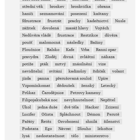
střední věk
broskev
broskvička
obrana
hasiči
seznamování
posezení
kaštany
fdrustrace
frustrát
prachy
kadeřnictví
Nusle
zážitek
dovolená
masáž hlavy
Vojtěch
Nedůvěra vládě
frustrace
Restrikce
důvěra
poušť
malomocná
následky
Bažiny
Ploučnice
Ralsko
Kafe
Vrba
Ranní opar
pravydra
Zloděj
divná
zvláštní
nákaza
potíže
pták
mrtvý
znásilnění
vize
neviditelní
svítání
kadimůry
řidičák
volant
jízda
panna
přerušovaná soulož
Upíre
Vzpomínkomat
dědoušek
ženský
Letecký
Průkaz
Čarodějnice
Petrovy kameny
Filipojakubská noc
nevyhnutelnost
Nepřítel
Úkol
jedna duše
dvě těla
Hacker
Zcizení
Lucifer
Očista
Spláchnout
Démon
Perutě
Pařáty
Řetěz
Osvobození
shnilá
šílenství
Podstata
Ego
Návrat
Dlouho
lékořice
lysá
nedostatečnost
tělo
ministerstvo