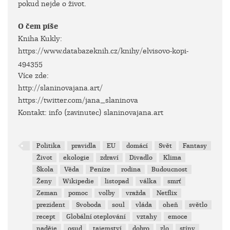
pokud nejde o život.
O čem píše
Kniha Kukly:
https://www.databazeknih.cz/knihy/elvisovo-kopi-
494355
Více zde:
http://slaninovajana.art/
https://twitter.com/jana_slaninova
Kontakt: info (zavinutec) slaninovajana.art
Politika
pravidla
EU
domácí
Svět
Fantasy
Život
ekologie
zdraví
Divadlo
Klima
Škola
Věda
Peníze
rodina
Budoucnost
Ženy
Wikipedie
listopad
válka
smrť
Zeman
pomoc
volby
vražda
Netflix
prezident
Svoboda
soul
vláda
oheň
světlo
recept
Globální oteplování
vztahy
emoce
naděje
osud
tajemství
dobro
zlo
stíny