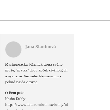
Jana Slaninová
Maringoťačka bláznivá, žena svého
muže, "matka" dvou koček čtyřnohých
a vyznavač Věčného Nemusizmu -
pokud nejde o život.
O čem píše
Kniha Kukly:
https://www.databazeknih.cz/knihy/el