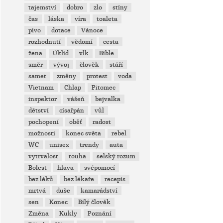
tajemství
dobro
zlo
stíny
čas
láska
víra
toaleta
pivo
dotace
Vánoce
rozhodnutí
vědomí
cesta
žena
Úklid
vlk
Bible
směr
vývoj
člověk
stáří
samet
změny
protest
voda
Vietnam
Chlap
Pitomec
inspektor
vášeň
bejvalka
dětství
císařpán
vůl
pochopení
oběť
radost
možnosti
konec světa
rebel
WC
unisex
trendy
auta
vytrvalost
touha
selský rozum
Bolest
hlava
svépomocí
bez léků
bez lékaře
recepis
mrtvá
duše
kamarádství
sen
Konec
Bílý člověk
Změna
Kukly
Poznání