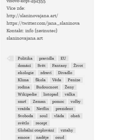
visovo-kopi-494355
Více zde:
http://slaninovajana.art/
https://twitter.com/jana_slaninova
Kontakt: info (zavinutec)
slaninovajana.art
Politika
pravidla
EU
domácí
Svět
Fantasy
Život
ekologie
zdraví
Divadlo
Klima
Škola
Věda
Peníze
rodina
Budoucnost
Ženy
Wikipedie
listopad
válka
smrť
Zeman
pomoc
volby
vražda
Netflix
prezident
Svoboda
soul
vláda
oheň
světlo
recept
Globální oteplování
vztahy
emoce
naděje
osud