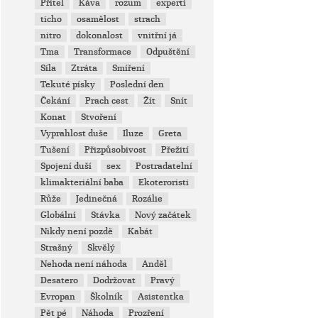
Přítel
Káva
rozum
experti
ticho
osamělost
strach
nitro
dokonalost
vnitřní já
Tma
Transformace
Odpuštění
Síla
Ztráta
Smíření
Tekuté písky
Poslední den
Čekání
Prach cest
Žít
Snít
Konat
Stvoření
Vyprahlost duše
Iluze
Greta
Tušení
Přizpůsobivost
Přežití
Spojení duší
sex
Postradatelní
klimakteriální baba
Ekoteroristi
Růže
Jedinečná
Rozálie
Globální
Stávka
Nový začátek
Nikdy není pozdě
Kabát
Strašný
Skvělý
Nehoda není náhoda
Anděl
Desatero
Dodržovat
Pravý
Evropan
Školník
Asistentka
Pět pé
Náhoda
Prozření