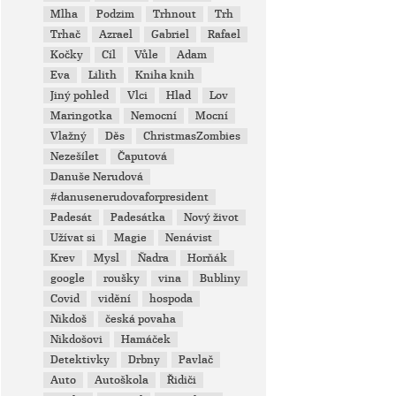
Mlha
Podzim
Trhnout
Trh
Trhač
Azrael
Gabriel
Rafael
Kočky
Cíl
Vůle
Adam
Eva
Lilith
Kniha knih
Jiný pohled
Vlci
Hlad
Lov
Maringotka
Nemocní
Mocní
Vlažný
Děs
ChristmasZombies
Nezešílet
Čaputová
Danuše Nerudová
#danusenerudovaforpresident
Padesát
Padesátka
Nový život
Užívat si
Magie
Nenávist
Krev
Mysl
Ňadra
Horňák
google
roušky
vina
Bubliny
Covid
vidění
hospoda
Nikdoš
česká povaha
Nikdošovi
Hamáček
Detektivky
Drbny
Pavlač
Auto
Autoškola
Řidiči