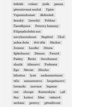
řidičák
volant
jízda
panna
přerušovaná soulož
Upíre
Vzpomínkomat
dědoušek
ženský
Letecký
Průkaz
Čarodějnice
Petrovy kameny
Filipojakubská noc
nevyhnutelnost
Nepřítel
Úkol
jedna duše
dvě těla
Hacker
Zcizení
Lucifer
Očista
Spláchnout
Démon
Perutě
Pařáty
Řetěz
Osvobození
shnilá
šílenství
Podstata
Ego
Návrat
Dlouho
lékořice
lysá
nedostatečnost
tělo
ministerstvo
loupežnictví
lotrando
inovace
legrace
cizí
chucpe
Korintským
146
Sny
kuřecí
líbat
vášnivě
setkání
protivy
přitažlivost