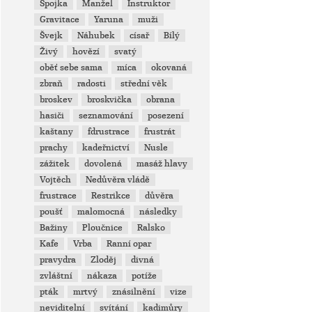
Spojka
Manžel
Instruktor
Gravitace
Yaruna
muži
Švejk
Náhubek
císař
Bílý
Živý
hovězí
svatý
oběť sebe sama
míca
okovaná
zbraň
radosti
střední věk
broskev
broskvička
obrana
hasiči
seznamování
posezení
kaštany
fdrustrace
frustrát
prachy
kadeřnictví
Nusle
zážitek
dovolená
masáž hlavy
Vojtěch
Nedůvěra vládě
frustrace
Restrikce
důvěra
poušť
malomocná
následky
Bažiny
Ploučnice
Ralsko
Kafe
Vrba
Ranní opar
pravydra
Zloděj
divná
zvláštní
nákaza
potíže
pták
mrtvý
znásilnění
vize
neviditelní
svítání
kadimůry