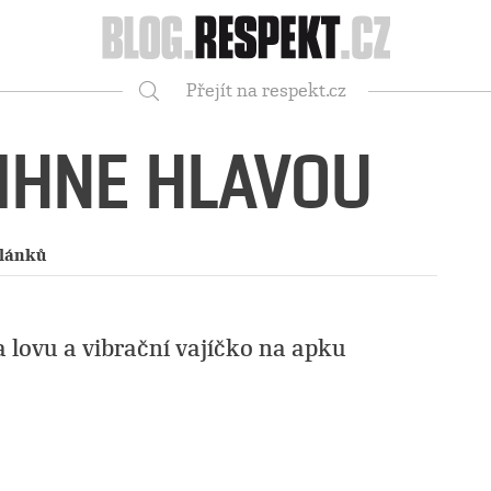
Respekt
Přejít na respekt.cz
Vyhledávání
MIHNE HLAVOU
článků
a lovu a vibrační vajíčko na apku