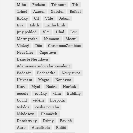
Mlha
Podzim
Trhnout
Trh
Trhač
Azrael
Gabriel
Rafael
Kočky
Cíl
Vůle
Adam
Eva
Lilith
Kniha knih
Jiný pohled
Vlci
Hlad
Lov
Maringotka
Nemocní
Mocní
Vlažný
Děs
ChristmasZombies
Nezešílet
Čaputová
Danuše Nerudová
#danusenerudovaforpresident
Padesát
Padesátka
Nový život
Užívat si
Magie
Nenávist
Krev
Mysl
Ňadra
Horňák
google
roušky
vina
Bubliny
Covid
vidění
hospoda
Nikdoš
česká povaha
Nikdošovi
Hamáček
Detektivky
Drbny
Pavlač
Auto
Autoškola
Řidiči