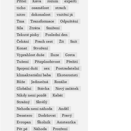
Přítel
Káva
rozum
experti
ticho
osamělost
strach
nitro
dokonalost
vnitřní já
Tma
Transformace
Odpuštění
Síla
Ztráta
Smíření
Tekuté písky
Poslední den
Čekání
Prach cest
Žít
Snít
Konat
Stvoření
Vyprahlost duše
Iluze
Greta
Tušení
Přizpůsobivost
Přežití
Spojení duší
sex
Postradatelní
klimakteriální baba
Ekoteroristi
Růže
Jedinečná
Rozálie
Globální
Stávka
Nový začátek
Nikdy není pozdě
Kabát
Strašný
Skvělý
Nehoda není náhoda
Anděl
Desatero
Dodržovat
Pravý
Evropan
Školník
Asistentka
Pět pé
Náhoda
Prozření