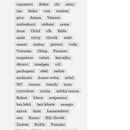
tajemství
dobro
zlo
stíny
čas
láska
víra
toaleta
pivo
dotace
Vánoce
rozhodnutí
vědomí
cesta
žena
Úklid
vlk
Bible
směr
vývoj
člověk
stáří
samet
změny
protest
voda
Vietnam
Chlap
Pitomec
inspektor
vášeň
bejvalka
dětství
císařpán
vůl
pochopení
oběť
radost
možnosti
konec světa
rebel
WC
unisex
trendy
auta
vytrvalost
touha
selský rozum
Bolest
hlava
svépomocí
bez léků
bez lékaře
recepis
mrtvá
duše
kamarádství
sen
Konec
Bílý člověk
Změna
Kukly
Poznání