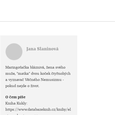
Jana Slaninová
Maringoťačka bláznivá, žena svého
muže, "matka" dvou koček čtyřnohých
a vyznavač Věčného Nemusizmu -
pokud nejde o život.
O čem píše
Kniha Kukly:
https://www.databazeknih.cz/knihy/el