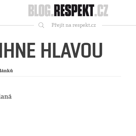
Respekt
Přejít na respekt.cz
Vyhledávání
MIHNE HLAVOU
článků
laná