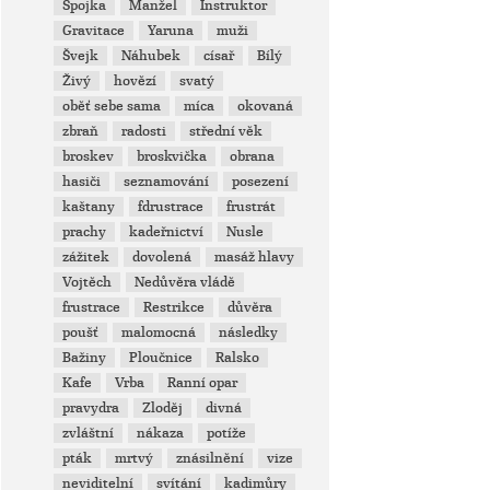
Spojka
Manžel
Instruktor
Gravitace
Yaruna
muži
Švejk
Náhubek
císař
Bílý
Živý
hovězí
svatý
oběť sebe sama
míca
okovaná
zbraň
radosti
střední věk
broskev
broskvička
obrana
hasiči
seznamování
posezení
kaštany
fdrustrace
frustrát
prachy
kadeřnictví
Nusle
zážitek
dovolená
masáž hlavy
Vojtěch
Nedůvěra vládě
frustrace
Restrikce
důvěra
poušť
malomocná
následky
Bažiny
Ploučnice
Ralsko
Kafe
Vrba
Ranní opar
pravydra
Zloděj
divná
zvláštní
nákaza
potíže
pták
mrtvý
znásilnění
vize
neviditelní
svítání
kadimůry