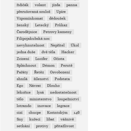
řidičák
volant
jízda
panna
přerušovaná soulož
Upíre
Vzpomínkomat
dědoušek
ženský
Letecký
Průkaz
Čarodějnice
Petrovy kameny
Filipojakubská noc
nevyhnutelnost
Nepřítel
Úkol
jedna duše
dvě těla
Hacker
Zcizení
Lucifer
Očista
Spláchnout
Démon
Perutě
Pařáty
Řetěz
Osvobození
shnilá
šílenství
Podstata
Ego
Návrat
Dlouho
lékořice
lysá
nedostatečnost
tělo
ministerstvo
loupežnictví
lotrando
inovace
legrace
cizí
chucpe
Korintským
146
Sny
kuřecí
líbat
vášnivě
setkání
protivy
přitažlivost