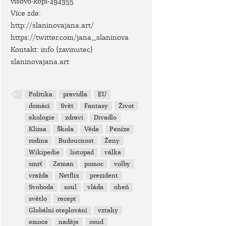
visovo-kopi-494355
Více zde:
http://slaninovajana.art/
https://twitter.com/jana_slaninova
Kontakt: info (zavinutec)
slaninovajana.art
Politika
pravidla
EU
domácí
Svět
Fantasy
Život
ekologie
zdraví
Divadlo
Klima
Škola
Věda
Peníze
rodina
Budoucnost
Ženy
Wikipedie
listopad
válka
smrť
Zeman
pomoc
volby
vražda
Netflix
prezident
Svoboda
soul
vláda
oheň
světlo
recept
Globální oteplování
vztahy
emoce
naděje
osud