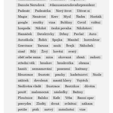
Danuše Nerudová
#danusenerudovaforpresident
Padesát
Padesátka
Nový život
Užívat si
Magie
Nenávist
Krev
Mysl
Ňadra
Horňák
google
roušky
vina
Bubliny
Covid
vidění
hospoda
Nikdoš
česká povaha
Nikdošovi
Hamáček
Detektivky
Drbny
Pavlač
Auto
Autoškola
Řidiči
Spojka
Manžel
Instruktor
Gravitace
Yaruna
muži
Švejk
Náhubek
císař
Bílý
Živý
hovězí
svatý
oběť sebe sama
míca
okovaná
zbraň
radosti
střední věk
broskev
broskvička
obrana
hasiči
seznamování
posezení
kaštany
fdrustrace
frustrát
prachy
kadeřnictví
Nusle
zážitek
dovolená
masáž hlavy
Vojtěch
Nedůvěra vládě
frustrace
Restrikce
důvěra
poušť
malomocná
následky
Bažiny
Ploučnice
Ralsko
Kafe
Vrba
Ranní opar
pravydra
Zloděj
divná
zvláštní
nákaza
potíže
pták
mrtvý
znásilnění
vize