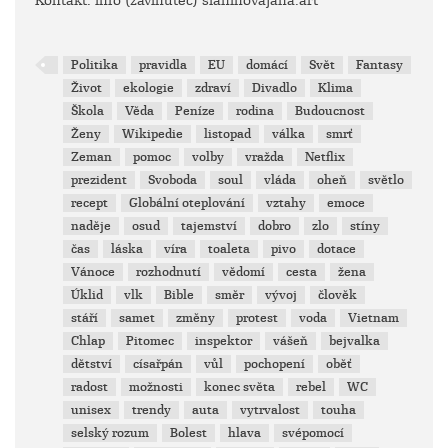
Kontakt: info (zavinutec) slaninovajana.art
Politika
pravidla
EU
domácí
Svět
Fantasy
Život
ekologie
zdraví
Divadlo
Klima
Škola
Věda
Peníze
rodina
Budoucnost
Ženy
Wikipedie
listopad
válka
smrť
Zeman
pomoc
volby
vražda
Netflix
prezident
Svoboda
soul
vláda
oheň
světlo
recept
Globální oteplování
vztahy
emoce
naděje
osud
tajemství
dobro
zlo
stíny
čas
láska
víra
toaleta
pivo
dotace
Vánoce
rozhodnutí
vědomí
cesta
žena
Úklid
vlk
Bible
směr
vývoj
člověk
stáří
samet
změny
protest
voda
Vietnam
Chlap
Pitomec
inspektor
vášeň
bejvalka
dětství
císařpán
vůl
pochopení
oběť
radost
možnosti
konec světa
rebel
WC
unisex
trendy
auta
vytrvalost
touha
selský rozum
Bolest
hlava
svépomocí