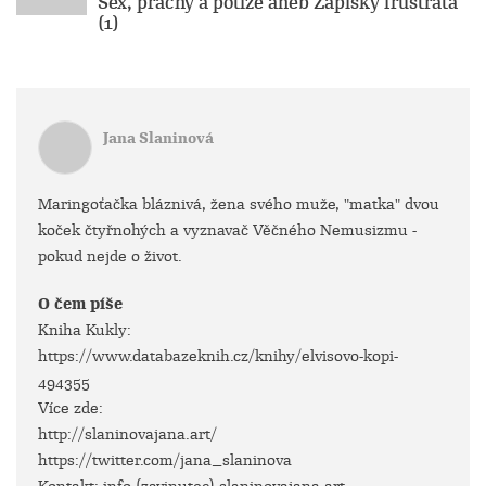
Sex, prachy a potíže aneb Zápisky frustráta
(1)
Jana Slaninová
Maringoťačka bláznivá, žena svého muže, "matka" dvou
koček čtyřnohých a vyznavač Věčného Nemusizmu -
pokud nejde o život.
O čem píše
Kniha Kukly:
https://www.databazeknih.cz/knihy/elvisovo-kopi-
494355
Více zde:
http://slaninovajana.art/
https://twitter.com/jana_slaninova