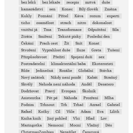
bez léků
bez lékaře
recepis
mrtvá
duše
kamarádství
sen
Konec
Bílý člověk
Změna
Kukly
Poznání
Přítel
Káva
rozum
experti
ticho
osamělost
strach
nitro
dokonalost
vnitřní já
Tma
Transformace
Odpuštění
Síla
Ztráta
Smíření
Tekuté písky
Poslední den
Čekání
Prach cest
Žít
Snít
Konat
Stvoření
Vyprahlost duše
Iluze
Greta
Tušení
Přizpůsobivost
Přežití
Spojení duší
sex
Postradatelní
klimakteriální baba
Ekoteroristi
Růže
Jedinečná
Rozálie
Globální
Stávka
Nový začátek
Nikdy není pozdě
Kabát
Strašný
Skvělý
Nehoda není náhoda
Anděl
Desatero
Dodržovat
Pravý
Evropan
Školník
Asistentka
Pět pé
Náhoda
Prozření
Mlha
Podzim
Trhnout
Trh
Trhač
Azrael
Gabriel
Rafael
Kočky
Cíl
Vůle
Adam
Eva
Lilith
Kniha knih
Jiný pohled
Vlci
Hlad
Lov
Maringotka
Nemocní
Mocní
Vlažný
Děs
ChristmasZombies
Nezešílet
Čaputová