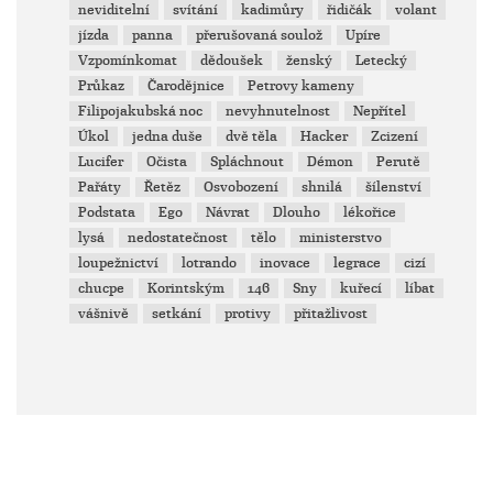
neviditelní
svítání
kadimůry
řidičák
volant
jízda
panna
přerušovaná soulož
Upíre
Vzpomínkomat
dědoušek
ženský
Letecký
Průkaz
Čarodějnice
Petrovy kameny
Filipojakubská noc
nevyhnutelnost
Nepřítel
Úkol
jedna duše
dvě těla
Hacker
Zcizení
Lucifer
Očista
Spláchnout
Démon
Perutě
Pařáty
Řetěz
Osvobození
shnilá
šílenství
Podstata
Ego
Návrat
Dlouho
lékořice
lysá
nedostatečnost
tělo
ministerstvo
loupežnictví
lotrando
inovace
legrace
cizí
chucpe
Korintským
146
Sny
kuřecí
líbat
vášnivě
setkání
protivy
přitažlivost