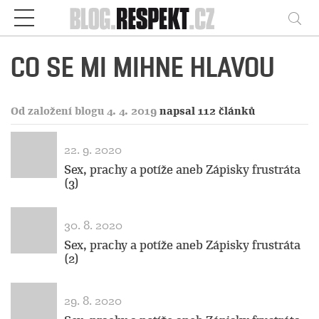
Respekt
Vy
CO SE MI MIHNE HLAVOU
Od založení blogu 4. 4. 2019
napsal 112 článků
22. 9. 2020
Sex, prachy a potíže aneb Zápisky frustráta
(3)
30. 8. 2020
Sex, prachy a potíže aneb Zápisky frustráta
(2)
29. 8. 2020