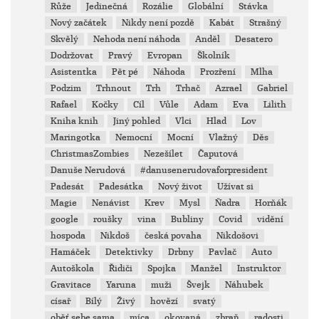
Růže
Jedinečná
Rozálie
Globální
Stávka
Nový začátek
Nikdy není pozdě
Kabát
Strašný
Skvělý
Nehoda není náhoda
Anděl
Desatero
Dodržovat
Pravý
Evropan
Školník
Asistentka
Pět pé
Náhoda
Prozření
Mlha
Podzim
Trhnout
Trh
Trhač
Azrael
Gabriel
Rafael
Kočky
Cíl
Vůle
Adam
Eva
Lilith
Kniha knih
Jiný pohled
Vlci
Hlad
Lov
Maringotka
Nemocní
Mocní
Vlažný
Děs
ChristmasZombies
Nezešílet
Čaputová
Danuše Nerudová
#danusenerudovaforpresident
Padesát
Padesátka
Nový život
Užívat si
Magie
Nenávist
Krev
Mysl
Ňadra
Horňák
google
roušky
vina
Bubliny
Covid
vidění
hospoda
Nikdoš
česká povaha
Nikdošovi
Hamáček
Detektivky
Drbny
Pavlač
Auto
Autoškola
Řidiči
Spojka
Manžel
Instruktor
Gravitace
Yaruna
muži
Švejk
Náhubek
císař
Bílý
Živý
hovězí
svatý
oběť sebe sama
míca
okovaná
zbraň
radosti