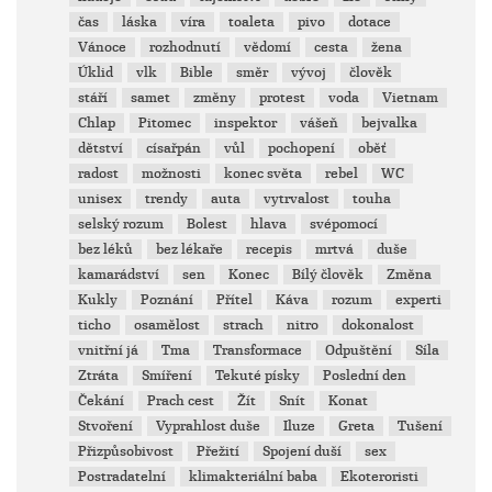
čas
láska
víra
toaleta
pivo
dotace
Vánoce
rozhodnutí
vědomí
cesta
žena
Úklid
vlk
Bible
směr
vývoj
člověk
stáří
samet
změny
protest
voda
Vietnam
Chlap
Pitomec
inspektor
vášeň
bejvalka
dětství
císařpán
vůl
pochopení
oběť
radost
možnosti
konec světa
rebel
WC
unisex
trendy
auta
vytrvalost
touha
selský rozum
Bolest
hlava
svépomocí
bez léků
bez lékaře
recepis
mrtvá
duše
kamarádství
sen
Konec
Bílý člověk
Změna
Kukly
Poznání
Přítel
Káva
rozum
experti
ticho
osamělost
strach
nitro
dokonalost
vnitřní já
Tma
Transformace
Odpuštění
Síla
Ztráta
Smíření
Tekuté písky
Poslední den
Čekání
Prach cest
Žít
Snít
Konat
Stvoření
Vyprahlost duše
Iluze
Greta
Tušení
Přizpůsobivost
Přežití
Spojení duší
sex
Postradatelní
klimakteriální baba
Ekoteroristi