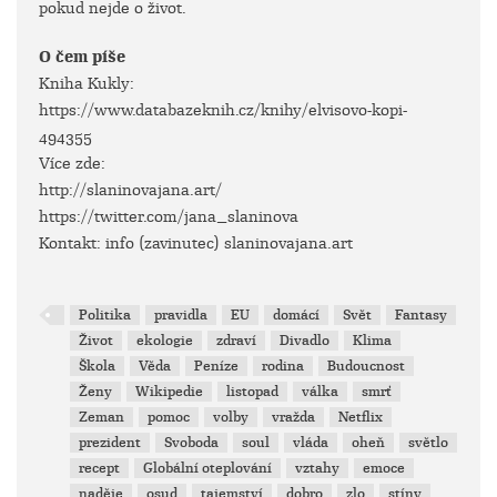
pokud nejde o život.
O čem píše
Kniha Kukly:
https://www.databazeknih.cz/knihy/elvisovo-kopi-
494355
Více zde:
http://slaninovajana.art/
https://twitter.com/jana_slaninova
Kontakt: info (zavinutec) slaninovajana.art
Politika
pravidla
EU
domácí
Svět
Fantasy
Život
ekologie
zdraví
Divadlo
Klima
Škola
Věda
Peníze
rodina
Budoucnost
Ženy
Wikipedie
listopad
válka
smrť
Zeman
pomoc
volby
vražda
Netflix
prezident
Svoboda
soul
vláda
oheň
světlo
recept
Globální oteplování
vztahy
emoce
naděje
osud
tajemství
dobro
zlo
stíny