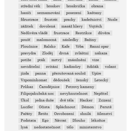
střední věk
broskev
broskvička
obrana
hasiči
seznamování
posezení
kaštany
fdrustrace
frustrát
prachy
kadeřnictví
Nusle
zážitek
dovolená
masáž hlavy
Vojtěch
Nedůvěra vládě
frustrace
Restrikce
důvěra
poušť
malomocná
následky
Bažiny
Ploučnice
Ralsko
Kafe
Vrba
Ranní opar
pravydra
Zloděj
divná
zvláštní
nákaza
potíže
pták
mrtvý
znásilnění
vize
neviditelní
svítání
kadimůry
řidičák
volant
jízda
panna
přerušovaná soulož
Upíre
Vzpomínkomat
dědoušek
ženský
Letecký
Průkaz
Čarodějnice
Petrovy kameny
Filipojakubská noc
nevyhnutelnost
Nepřítel
Úkol
jedna duše
dvě těla
Hacker
Zcizení
Lucifer
Očista
Spláchnout
Démon
Perutě
Pařáty
Řetěz
Osvobození
shnilá
šílenství
Podstata
Ego
Návrat
Dlouho
lékořice
lysá
nedostatečnost
tělo
ministerstvo