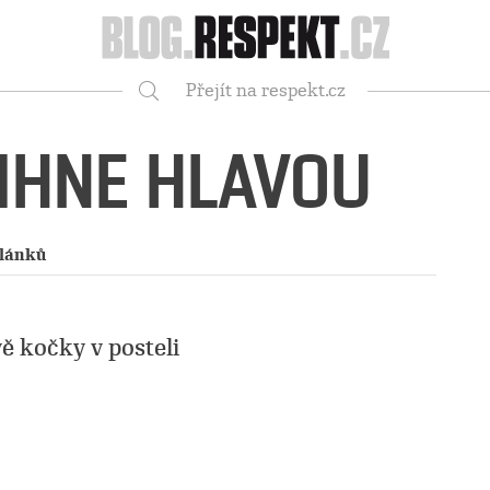
Respekt
Přejít na respekt.cz
Vyhledávání
MIHNE HLAVOU
článků
ě kočky v posteli