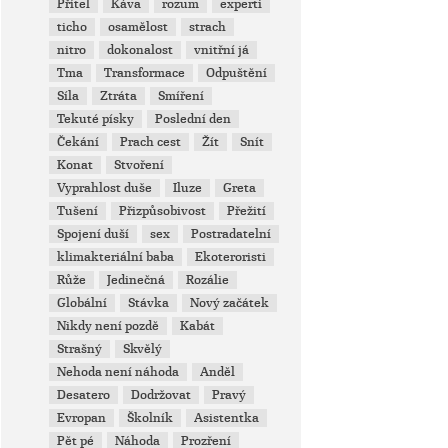
Přítel
Káva
rozum
experti
ticho
osamělost
strach
nitro
dokonalost
vnitřní já
Tma
Transformace
Odpuštění
Síla
Ztráta
Smíření
Tekuté písky
Poslední den
Čekání
Prach cest
Žít
Snít
Konat
Stvoření
Vyprahlost duše
Iluze
Greta
Tušení
Přizpůsobivost
Přežití
Spojení duší
sex
Postradatelní
klimakteriální baba
Ekoteroristi
Růže
Jedinečná
Rozálie
Globální
Stávka
Nový začátek
Nikdy není pozdě
Kabát
Strašný
Skvělý
Nehoda není náhoda
Anděl
Desatero
Dodržovat
Pravý
Evropan
Školník
Asistentka
Pět pé
Náhoda
Prozření