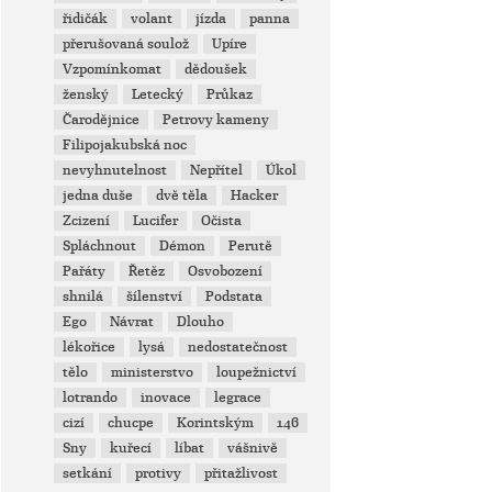
řidičák
volant
jízda
panna
přerušovaná soulož
Upíre
Vzpomínkomat
dědoušek
ženský
Letecký
Průkaz
Čarodějnice
Petrovy kameny
Filipojakubská noc
nevyhnutelnost
Nepřítel
Úkol
jedna duše
dvě těla
Hacker
Zcizení
Lucifer
Očista
Spláchnout
Démon
Perutě
Pařáty
Řetěz
Osvobození
shnilá
šílenství
Podstata
Ego
Návrat
Dlouho
lékořice
lysá
nedostatečnost
tělo
ministerstvo
loupežnictví
lotrando
inovace
legrace
cizí
chucpe
Korintským
146
Sny
kuřecí
líbat
vášnivě
setkání
protivy
přitažlivost