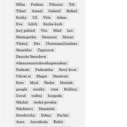
Mlha
Podzim
Trhnout
Trh
Trhač
Azrael
Gabriel
Rafael
Kočky
Cíl
Vůle
Adam
Eva
Lilith
Kniha knih
Jiný pohled
Vlci
Hlad
Lov
Maringotka
Nemocní
Mocní
Vlažný
Děs
ChristmasZombies
Nezešílet
Čaputová
Danuše Nerudová
#danusenerudovaforpresident
Padesát
Padesátka
Nový život
Užívat si
Magie
Nenávist
Krev
Mysl
Ňadra
Horňák
google
roušky
vina
Bubliny
Covid
vidění
hospoda
Nikdoš
česká povaha
Nikdošovi
Hamáček
Detektivky
Drbny
Pavlač
Auto
Autoškola
Řidiči