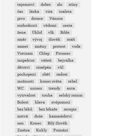
tajemství
dobro
zlo
stíny
čas
láska
víra
toaleta
pivo
dotace
Vánoce
rozhodnutí
vědomí
cesta
žena
Úklid
vlk
Bible
směr
vývoj
člověk
stáří
samet
změny
protest
voda
Vietnam
Chlap
Pitomec
inspektor
vášeň
bejvalka
dětství
císařpán
vůl
pochopení
oběť
radost
možnosti
konec světa
rebel
WC
unisex
trendy
auta
vytrvalost
touha
selský rozum
Bolest
hlava
svépomocí
bez léků
bez lékaře
recepis
mrtvá
duše
kamarádství
sen
Konec
Bílý člověk
Změna
Kukly
Poznání