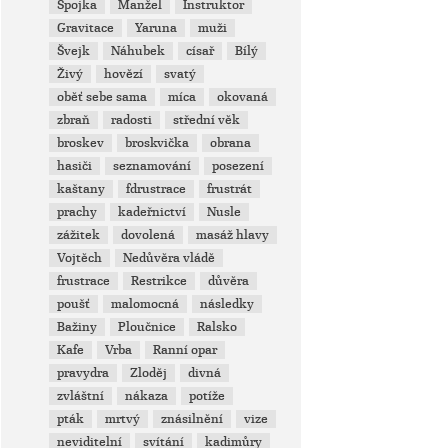
Spojka
Manžel
Instruktor
Gravitace
Yaruna
muži
Švejk
Náhubek
císař
Bílý
Živý
hovězí
svatý
oběť sebe sama
míca
okovaná
zbraň
radosti
střední věk
broskev
broskvička
obrana
hasiči
seznamování
posezení
kaštany
fdrustrace
frustrát
prachy
kadeřnictví
Nusle
zážitek
dovolená
masáž hlavy
Vojtěch
Nedůvěra vládě
frustrace
Restrikce
důvěra
poušť
malomocná
následky
Bažiny
Ploučnice
Ralsko
Kafe
Vrba
Ranní opar
pravydra
Zloděj
divná
zvláštní
nákaza
potíže
pták
mrtvý
znásilnění
vize
neviditelní
svítání
kadimůry