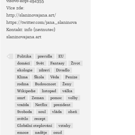
visovo-kopi-494355
Více zde:
http://slaninovajana.art/
https://twitter.com/jana_slaninova
Kontakt: info (zavinutec)
slaninovajana.art
Politika
pravidla
EU
domácí
Svět
Fantasy
Život
ekologie
zdraví
Divadlo
Klima
Škola
Věda
Peníze
rodina
Budoucnost
Ženy
Wikipedie
listopad
válka
smrť
Zeman
pomoc
volby
vražda
Netflix
prezident
Svoboda
soul
vláda
oheň
světlo
recept
Globální oteplování
vztahy
emoce
naděje
osud