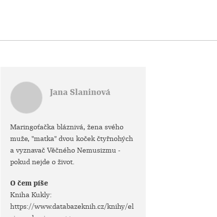
Jana Slaninová
Maringoťačka bláznivá, žena svého
muže, "matka" dvou koček čtyřnohých
a vyznavač Věčného Nemusizmu -
pokud nejde o život.
O čem píše
Kniha Kukly:
https://www.databazeknih.cz/knihy/el