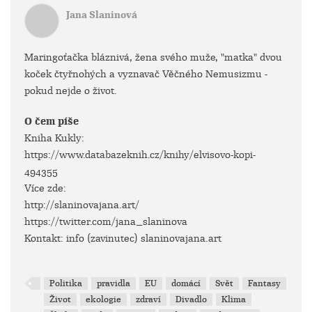
Jana Slaninová
Maringoťačka bláznivá, žena svého muže, "matka" dvou
koček čtyřnohých a vyznavač Věčného Nemusizmu -
pokud nejde o život.
O čem píše
Kniha Kukly:
https://www.databazeknih.cz/knihy/elvisovo-kopi-
494355
Více zde:
http://slaninovajana.art/
https://twitter.com/jana_slaninova
Kontakt: info (zavinutec) slaninovajana.art
Politika
pravidla
EU
domácí
Svět
Fantasy
Život
ekologie
zdraví
Divadlo
Klima