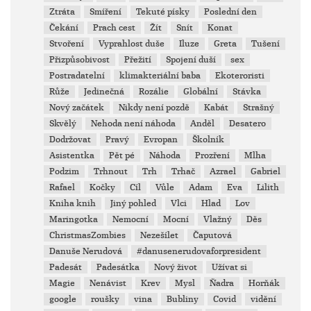
Ztráta
Smíření
Tekuté písky
Poslední den
Čekání
Prach cest
Žít
Snít
Konat
Stvoření
Vyprahlost duše
Iluze
Greta
Tušení
Přizpůsobivost
Přežití
Spojení duší
sex
Postradatelní
klimakteriální baba
Ekoteroristi
Růže
Jedinečná
Rozálie
Globální
Stávka
Nový začátek
Nikdy není pozdě
Kabát
Strašný
Skvělý
Nehoda není náhoda
Anděl
Desatero
Dodržovat
Pravý
Evropan
Školník
Asistentka
Pět pé
Náhoda
Prozření
Mlha
Podzim
Trhnout
Trh
Trhač
Azrael
Gabriel
Rafael
Kočky
Cíl
Vůle
Adam
Eva
Lilith
Kniha knih
Jiný pohled
Vlci
Hlad
Lov
Maringotka
Nemocní
Mocní
Vlažný
Děs
ChristmasZombies
Nezešílet
Čaputová
Danuše Nerudová
#danusenerudovaforpresident
Padesát
Padesátka
Nový život
Užívat si
Magie
Nenávist
Krev
Mysl
Ňadra
Horňák
google
roušky
vina
Bubliny
Covid
vidění