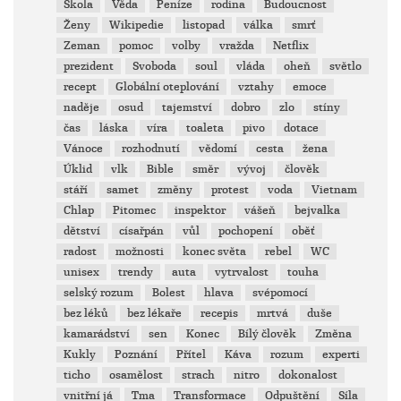
Škola
Věda
Peníze
rodina
Budoucnost
Ženy
Wikipedie
listopad
válka
smrť
Zeman
pomoc
volby
vražda
Netflix
prezident
Svoboda
soul
vláda
oheň
světlo
recept
Globální oteplování
vztahy
emoce
naděje
osud
tajemství
dobro
zlo
stíny
čas
láska
víra
toaleta
pivo
dotace
Vánoce
rozhodnutí
vědomí
cesta
žena
Úklid
vlk
Bible
směr
vývoj
člověk
stáří
samet
změny
protest
voda
Vietnam
Chlap
Pitomec
inspektor
vášeň
bejvalka
dětství
císařpán
vůl
pochopení
oběť
radost
možnosti
konec světa
rebel
WC
unisex
trendy
auta
vytrvalost
touha
selský rozum
Bolest
hlava
svépomocí
bez léků
bez lékaře
recepis
mrtvá
duše
kamarádství
sen
Konec
Bílý člověk
Změna
Kukly
Poznání
Přítel
Káva
rozum
experti
ticho
osamělost
strach
nitro
dokonalost
vnitřní já
Tma
Transformace
Odpuštění
Síla