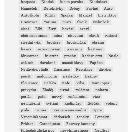
hospoda
Nikdoš
česká povaha
Nikdošovi
Hamáček
Detektivky
Drbny
Pavlač
Auto
Autoškola
Řidiči
Spojka
Manžel
Instruktor
Gravitace
Yaruna
muži
Švejk
Náhubek
císař
Bílý
Živý
hovězí
svatý
oběť sebe sama
míca
okovaná
zbraň
radosti
střední věk
broskev
broskvička
obrana
hasiči
seznamování
posezení
kaštany
fdrustrace
frustrát
prachy
kadeřnictví
Nusle
zážitek
dovolená
masáž hlavy
Vojtěch
Nedůvěra vládě
frustrace
Restrikce
důvěra
poušť
malomocná
následky
Bažiny
Ploučnice
Ralsko
Kafe
Vrba
Ranní opar
pravydra
Zloděj
divná
zvláštní
nákaza
potíže
pták
mrtvý
znásilnění
vize
neviditelní
svítání
kadimůry
řidičák
volant
jízda
panna
přerušovaná soulož
Upíre
Vzpomínkomat
dědoušek
ženský
Letecký
Průkaz
Čarodějnice
Petrovy kameny
Filipojakubská noc
nevyhnutelnost
Nepřítel