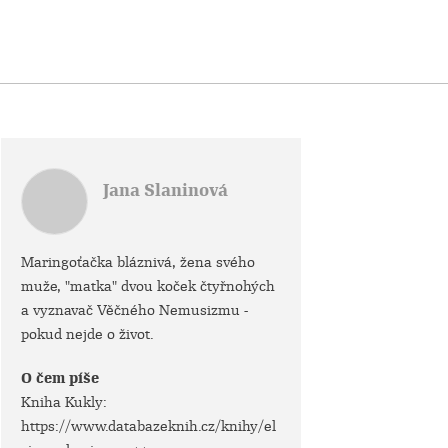
Jana Slaninová
Maringoťačka bláznivá, žena svého
muže, "matka" dvou koček čtyřnohých
a vyznavač Věčného Nemusizmu -
pokud nejde o život.
O čem píše
Kniha Kukly:
https://www.databazeknih.cz/knihy/el