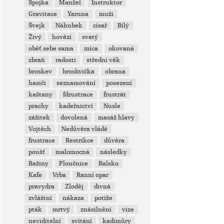
Spojka
Manžel
Instruktor
Gravitace
Yaruna
muži
Švejk
Náhubek
císař
Bílý
Živý
hovězí
svatý
oběť sebe sama
míca
okovaná
zbraň
radosti
střední věk
broskev
broskvička
obrana
hasiči
seznamování
posezení
kaštany
fdrustrace
frustrát
prachy
kadeřnictví
Nusle
zážitek
dovolená
masáž hlavy
Vojtěch
Nedůvěra vládě
frustrace
Restrikce
důvěra
poušť
malomocná
následky
Bažiny
Ploučnice
Ralsko
Kafe
Vrba
Ranní opar
pravydra
Zloděj
divná
zvláštní
nákaza
potíže
pták
mrtvý
znásilnění
vize
neviditelní
svítání
kadimůry