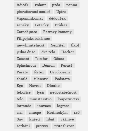
řidičák
volant
jízda
panna
přerušovaná soulož
Upíre
Vzpomínkomat
dědoušek
ženský
Letecký
Průkaz
Čarodějnice
Petrovy kameny
Filipojakubská noc
nevyhnutelnost
Nepřítel
Úkol
jedna duše
dvě těla
Hacker
Zcizení
Lucifer
Očista
Spláchnout
Démon
Perutě
Pařáty
Řetěz
Osvobození
shnilá
šílenství
Podstata
Ego
Návrat
Dlouho
lékořice
lysá
nedostatečnost
tělo
ministerstvo
loupežnictví
lotrando
inovace
legrace
cizí
chucpe
Korintským
146
Sny
kuřecí
líbat
vášnivě
setkání
protivy
přitažlivost