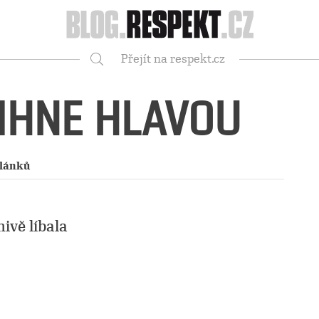
Respekt
Přejít na respekt.cz
Vyhledávání
MIHNE HLAVOU
článků
nivě líbala