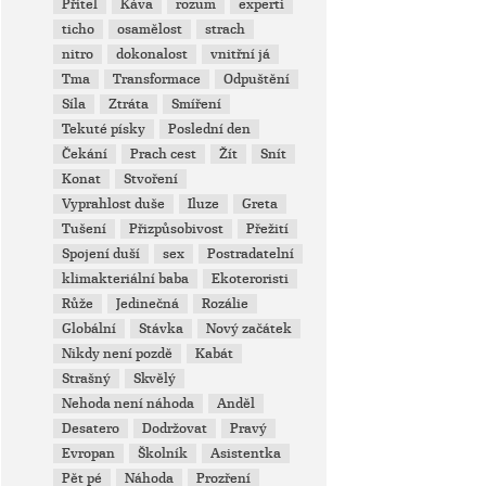
Přítel
Káva
rozum
experti
ticho
osamělost
strach
nitro
dokonalost
vnitřní já
Tma
Transformace
Odpuštění
Síla
Ztráta
Smíření
Tekuté písky
Poslední den
Čekání
Prach cest
Žít
Snít
Konat
Stvoření
Vyprahlost duše
Iluze
Greta
Tušení
Přizpůsobivost
Přežití
Spojení duší
sex
Postradatelní
klimakteriální baba
Ekoteroristi
Růže
Jedinečná
Rozálie
Globální
Stávka
Nový začátek
Nikdy není pozdě
Kabát
Strašný
Skvělý
Nehoda není náhoda
Anděl
Desatero
Dodržovat
Pravý
Evropan
Školník
Asistentka
Pět pé
Náhoda
Prozření