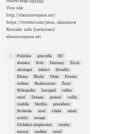
visovo-kopi-494355
Více zde:
http://slaninovajana.art/
https://twitter.com/jana_slaninova
Kontakt: info (zavinutec)
slaninovajana.art
Politika
pravidla
EU
domácí
Svět
Fantasy
Život
ekologie
zdraví
Divadlo
Klima
Škola
Věda
Peníze
rodina
Budoucnost
Ženy
Wikipedie
listopad
válka
smrť
Zeman
pomoc
volby
vražda
Netflix
prezident
Svoboda
soul
vláda
oheň
světlo
recept
Globální oteplování
vztahy
emoce
naděje
osud