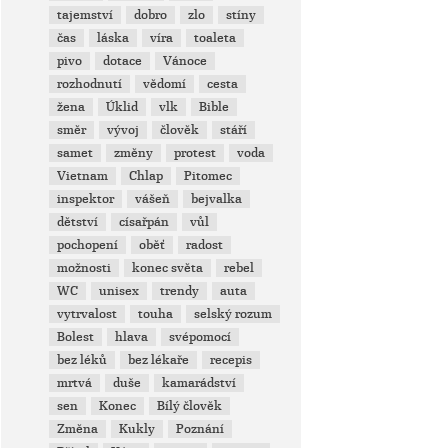
tajemství
dobro
zlo
stíny
čas
láska
víra
toaleta
pivo
dotace
Vánoce
rozhodnutí
vědomí
cesta
žena
Úklid
vlk
Bible
směr
vývoj
člověk
stáří
samet
změny
protest
voda
Vietnam
Chlap
Pitomec
inspektor
vášeň
bejvalka
dětství
císařpán
vůl
pochopení
oběť
radost
možnosti
konec světa
rebel
WC
unisex
trendy
auta
vytrvalost
touha
selský rozum
Bolest
hlava
svépomocí
bez léků
bez lékaře
recepis
mrtvá
duše
kamarádství
sen
Konec
Bílý člověk
Změna
Kukly
Poznání