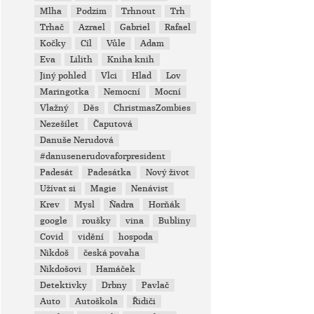
Mlha
Podzim
Trhnout
Trh
Trhač
Azrael
Gabriel
Rafael
Kočky
Cíl
Vůle
Adam
Eva
Lilith
Kniha knih
Jiný pohled
Vlci
Hlad
Lov
Maringotka
Nemocní
Mocní
Vlažný
Děs
ChristmasZombies
Nezešílet
Čaputová
Danuše Nerudová
#danusenerudovaforpresident
Padesát
Padesátka
Nový život
Užívat si
Magie
Nenávist
Krev
Mysl
Ňadra
Horňák
google
roušky
vina
Bubliny
Covid
vidění
hospoda
Nikdoš
česká povaha
Nikdošovi
Hamáček
Detektivky
Drbny
Pavlač
Auto
Autoškola
Řidiči