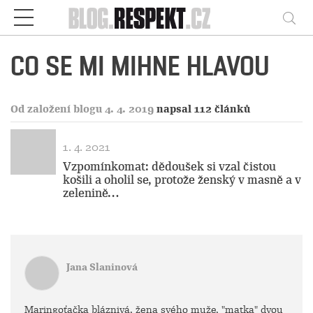
Respekt
Vy
CO SE MI MIHNE HLAVOU
Od založení blogu 4. 4. 2019
napsal 112 článků
1. 4. 2021
Vzpomínkomat: dědoušek si vzal čistou
košili a oholil se, protože ženský v masně a v
zelenině…
Jana Slaninová
Maringoťačka bláznivá, žena svého muže, "matka" dvou