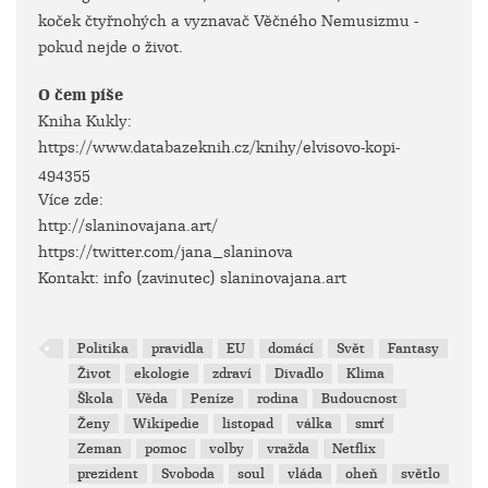
koček čtyřnohých a vyznavač Věčného Nemusizmu -
pokud nejde o život.
O čem píše
Kniha Kukly:
https://www.databazeknih.cz/knihy/elvisovo-kopi-
494355
Více zde:
http://slaninovajana.art/
https://twitter.com/jana_slaninova
Kontakt: info (zavinutec) slaninovajana.art
Politika
pravidla
EU
domácí
Svět
Fantasy
Život
ekologie
zdraví
Divadlo
Klima
Škola
Věda
Peníze
rodina
Budoucnost
Ženy
Wikipedie
listopad
válka
smrť
Zeman
pomoc
volby
vražda
Netflix
prezident
Svoboda
soul
vláda
oheň
světlo