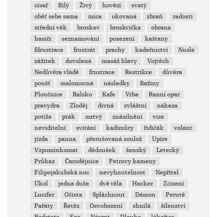
císař
Bílý
Živý
hovězí
svatý
oběť sebe sama
míca
okovaná
zbraň
radosti
střední věk
broskev
broskvička
obrana
hasiči
seznamování
posezení
kaštany
fdrustrace
frustrát
prachy
kadeřnictví
Nusle
zážitek
dovolená
masáž hlavy
Vojtěch
Nedůvěra vládě
frustrace
Restrikce
důvěra
poušť
malomocná
následky
Bažiny
Ploučnice
Ralsko
Kafe
Vrba
Ranní opar
pravydra
Zloděj
divná
zvláštní
nákaza
potíže
pták
mrtvý
znásilnění
vize
neviditelní
svítání
kadimůry
řidičák
volant
jízda
panna
přerušovaná soulož
Upíre
Vzpomínkomat
dědoušek
ženský
Letecký
Průkaz
Čarodějnice
Petrovy kameny
Filipojakubská noc
nevyhnutelnost
Nepřítel
Úkol
jedna duše
dvě těla
Hacker
Zcizení
Lucifer
Očista
Spláchnout
Démon
Perutě
Pařáty
Řetěz
Osvobození
shnilá
šílenství