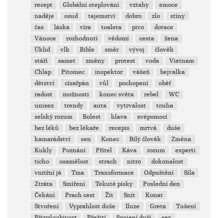
recept
Globální oteplování
vztahy
emoce
naděje
osud
tajemství
dobro
zlo
stíny
čas
láska
víra
toaleta
pivo
dotace
Vánoce
rozhodnutí
vědomí
cesta
žena
Úklid
vlk
Bible
směr
vývoj
člověk
stáří
samet
změny
protest
voda
Vietnam
Chlap
Pitomec
inspektor
vášeň
bejvalka
dětství
císařpán
vůl
pochopení
oběť
radost
možnosti
konec světa
rebel
WC
unisex
trendy
auta
vytrvalost
touha
selský rozum
Bolest
hlava
svépomocí
bez léků
bez lékaře
recepis
mrtvá
duše
kamarádství
sen
Konec
Bílý člověk
Změna
Kukly
Poznání
Přítel
Káva
rozum
experti
ticho
osamělost
strach
nitro
dokonalost
vnitřní já
Tma
Transformace
Odpuštění
Síla
Ztráta
Smíření
Tekuté písky
Poslední den
Čekání
Prach cest
Žít
Snít
Konat
Stvoření
Vyprahlost duše
Iluze
Greta
Tušení
Přizpůsobivost
Přežití
Spojení duší
sex