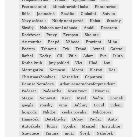
Postradatelní
klimakteriální baba
Ekoteroristi
Růže
Jedinečná
Rozálie
Globální
Stávka
Nový začátek
Nikdy není pozdě
Kabát
Strašný
Skvělý
Nehoda není náhoda
Anděl
Desatero
Dodržovat
Pravý
Evropan
Školník
Asistentka
Pět pé
Náhoda
Prozření
Mlha
Podzim
Trhnout
Trh
Trhač
Azrael
Gabriel
Rafael
Kočky
Cíl
Vůle
Adam
Eva
Lilith
Kniha knih
Jiný pohled
Vlci
Hlad
Lov
Maringotka
Nemocní
Mocní
Vlažný
Děs
ChristmasZombies
Nezešílet
Čaputová
Danuše Nerudová
#danusenerudovaforpresident
Padesát
Padesátka
Nový život
Užívat si
Magie
Nenávist
Krev
Mysl
Ňadra
Horňák
google
roušky
vina
Bubliny
Covid
vidění
hospoda
Nikdoš
česká povaha
Nikdošovi
Hamáček
Detektivky
Drbny
Pavlač
Auto
Autoškola
Řidiči
Spojka
Manžel
Instruktor
Gravitace
Yaruna
muži
Švejk
Náhubek