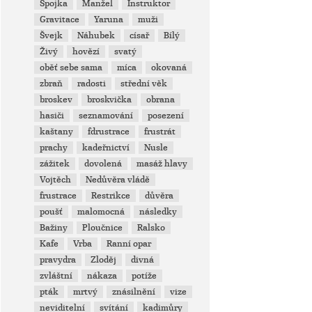
Spojka
Manžel
Instruktor
Gravitace
Yaruna
muži
Švejk
Náhubek
císař
Bílý
Živý
hovězí
svatý
oběť sebe sama
míca
okovaná
zbraň
radosti
střední věk
broskev
broskvička
obrana
hasiči
seznamování
posezení
kaštany
fdrustrace
frustrát
prachy
kadeřnictví
Nusle
zážitek
dovolená
masáž hlavy
Vojtěch
Nedůvěra vládě
frustrace
Restrikce
důvěra
poušť
malomocná
následky
Bažiny
Ploučnice
Ralsko
Kafe
Vrba
Ranní opar
pravydra
Zloděj
divná
zvláštní
nákaza
potíže
pták
mrtvý
znásilnění
vize
neviditelní
svítání
kadimůry