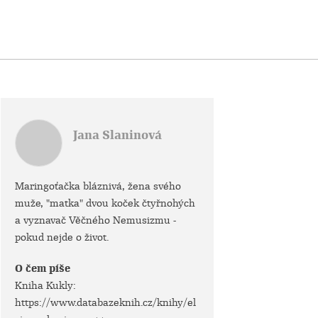
Jana Slaninová
Maringoťačka bláznivá, žena svého
muže, "matka" dvou koček čtyřnohých
a vyznavač Věčného Nemusizmu -
pokud nejde o život.
O čem píše
Kniha Kukly:
https://www.databazeknih.cz/knihy/el