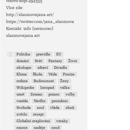
visovo-kopi-494355
Více zde:
http://slaninovajana.art/
https://twitter.com/jana_slaninova
Kontakt: info (zavinutec)
slaninovajana.art
Politika
pravidla
EU
domácí
Svět
Fantasy
Život
ekologie
zdraví
Divadlo
Klima
Škola
Věda
Peníze
rodina
Budoucnost
Ženy
Wikipedie
listopad
válka
smrť
Zeman
pomoc
volby
vražda
Netflix
prezident
Svoboda
soul
vláda
oheň
světlo
recept
Globální oteplování
vztahy
emoce
naděje
osud