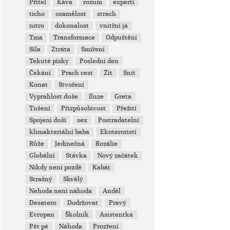
Přítel
Káva
rozum
experti
ticho
osamělost
strach
nitro
dokonalost
vnitřní já
Tma
Transformace
Odpuštění
Síla
Ztráta
Smíření
Tekuté písky
Poslední den
Čekání
Prach cest
Žít
Snít
Konat
Stvoření
Vyprahlost duše
Iluze
Greta
Tušení
Přizpůsobivost
Přežití
Spojení duší
sex
Postradatelní
klimakteriální baba
Ekoteroristi
Růže
Jedinečná
Rozálie
Globální
Stávka
Nový začátek
Nikdy není pozdě
Kabát
Strašný
Skvělý
Nehoda není náhoda
Anděl
Desatero
Dodržovat
Pravý
Evropan
Školník
Asistentka
Pět pé
Náhoda
Prozření