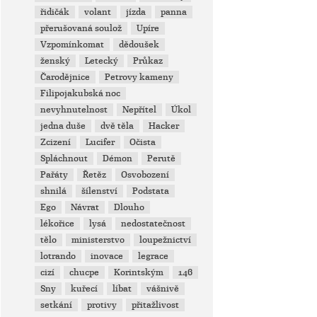
řidičák
volant
jízda
panna
přerušovaná soulož
Upíre
Vzpomínkomat
dědoušek
ženský
Letecký
Průkaz
Čarodějnice
Petrovy kameny
Filipojakubská noc
nevyhnutelnost
Nepřítel
Úkol
jedna duše
dvě těla
Hacker
Zcizení
Lucifer
Očista
Spláchnout
Démon
Perutě
Pařáty
Řetěz
Osvobození
shnilá
šílenství
Podstata
Ego
Návrat
Dlouho
lékořice
lysá
nedostatečnost
tělo
ministerstvo
loupežnictví
lotrando
inovace
legrace
cizí
chucpe
Korintským
146
Sny
kuřecí
líbat
vášnivě
setkání
protivy
přitažlivost