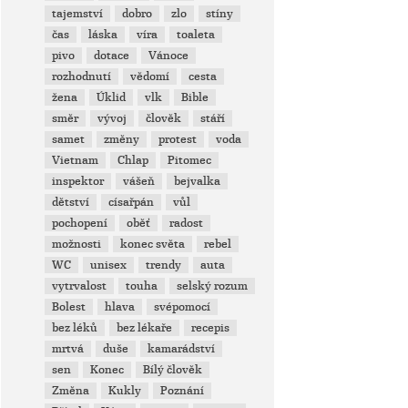
tajemství
dobro
zlo
stíny
čas
láska
víra
toaleta
pivo
dotace
Vánoce
rozhodnutí
vědomí
cesta
žena
Úklid
vlk
Bible
směr
vývoj
člověk
stáří
samet
změny
protest
voda
Vietnam
Chlap
Pitomec
inspektor
vášeň
bejvalka
dětství
císařpán
vůl
pochopení
oběť
radost
možnosti
konec světa
rebel
WC
unisex
trendy
auta
vytrvalost
touha
selský rozum
Bolest
hlava
svépomocí
bez léků
bez lékaře
recepis
mrtvá
duše
kamarádství
sen
Konec
Bílý člověk
Změna
Kukly
Poznání