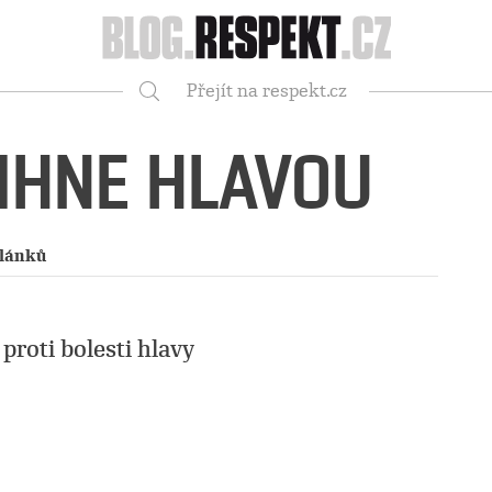
Respekt
Přejít na respekt.cz
Vyhledávání
MIHNE HLAVOU
článků
proti bolesti hlavy