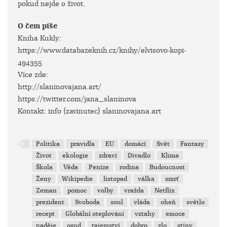
pokud nejde o život.
O čem píše
Kniha Kukly:
https://www.databazeknih.cz/knihy/elvisovo-kopi-
494355
Více zde:
http://slaninovajana.art/
https://twitter.com/jana_slaninova
Kontakt: info (zavinutec) slaninovajana.art
Politika
pravidla
EU
domácí
Svět
Fantasy
Život
ekologie
zdraví
Divadlo
Klima
Škola
Věda
Peníze
rodina
Budoucnost
Ženy
Wikipedie
listopad
válka
smrť
Zeman
pomoc
volby
vražda
Netflix
prezident
Svoboda
soul
vláda
oheň
světlo
recept
Globální oteplování
vztahy
emoce
naděje
osud
tajemství
dobro
zlo
stíny