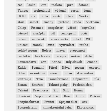
čas
láska
víra
toaleta
pivo
dotace
Vánoce
rozhodnutí
vědomí
cesta
žena
Úklid
vlk
Bible
směr
vývoj
člověk
stáří
samet
změny
protest
voda
Vietnam
Chlap
Pitomec
inspektor
vášeň
bejvalka
dětství
císařpán
vůl
pochopení
oběť
radost
možnosti
konec světa
rebel
WC
unisex
trendy
auta
vytrvalost
touha
selský rozum
Bolest
hlava
svépomocí
bez léků
bez lékaře
recepis
mrtvá
duše
kamarádství
sen
Konec
Bílý člověk
Změna
Kukly
Poznání
Přítel
Káva
rozum
experti
ticho
osamělost
strach
nitro
dokonalost
vnitřní já
Tma
Transformace
Odpuštění
Síla
Ztráta
Smíření
Tekuté písky
Poslední den
Čekání
Prach cest
Žít
Snít
Konat
Stvoření
Vyprahlost duše
Iluze
Greta
Tušení
Přizpůsobivost
Přežití
Spojení duší
sex
Postradatelní
klimakteriální baba
Ekoteroristi