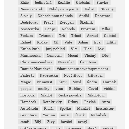
Růže
Jedinečná
Rozálie
Globální
Stávka
Nový začátek
Nikdy není pozdě
Kabát
Strašný
Skvělý
Nehoda není náhoda
Anděl
Desatero
Dodržovat
Pravý
Evropan
Školník
Asistentka
Pět pé
Náhoda
Prozření
Mlha
Podzim
Trhnout
Trh
Trhač
Azrael
Gabriel
Rafael
Kočky
Cíl
Vůle
Adam
Eva
Lilith
Kniha knih
Jiný pohled
Vlci
Hlad
Lov
Maringotka
Nemocní
Mocní
Vlažný
Děs
ChristmasZombies
Nezešílet
Čaputová
Danuše Nerudová
#danusenerudovaforpresident
Padesát
Padesátka
Nový život
Užívat si
Magie
Nenávist
Krev
Mysl
Ňadra
Horňák
google
roušky
vina
Bubliny
Covid
vidění
hospoda
Nikdoš
česká povaha
Nikdošovi
Hamáček
Detektivky
Drbny
Pavlač
Auto
Autoškola
Řidiči
Spojka
Manžel
Instruktor
Gravitace
Yaruna
muži
Švejk
Náhubek
císař
Bílý
Živý
hovězí
svatý
oběť sebe sama
míca
okovaná
zbraň
radosti