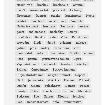
střední věk
broskev
broskvička
obrana
hasiči
seznamování
posezení
kaštany
fdrustrace
frustrát
prachy
kadeřnictví
Nusle
zážitek
dovolená
masáž hlavy
Vojtěch
Nedůvěra vládě
frustrace
Restrikce
důvěra
poušť
malomocná
následky
Bažiny
Ploučnice
Ralsko
Kafe
Vrba
Ranní opar
pravydra
Zloděj
divná
zvláštní
nákaza
potíže
pták
mrtvý
znásilnění
vize
neviditelní
svítání
kadimůry
řidičák
volant
jízda
panna
přerušovaná soulož
Upíre
Vzpomínkomat
dědoušek
ženský
Letecký
Průkaz
Čarodějnice
Petrovy kameny
Filipojakubská noc
nevyhnutelnost
Nepřítel
Úkol
jedna duše
dvě těla
Hacker
Zcizení
Lucifer
Očista
Spláchnout
Démon
Perutě
Pařáty
Řetěz
Osvobození
shnilá
šílenství
Podstata
Ego
Návrat
Dlouho
lékořice
lysá
nedostatečnost
tělo
ministerstvo