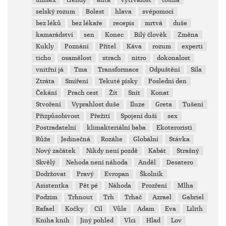
unisex
trendy
auta
vytrvalost
touha
selský rozum
Bolest
hlava
svépomocí
bez léků
bez lékaře
recepis
mrtvá
duše
kamarádství
sen
Konec
Bílý člověk
Změna
Kukly
Poznání
Přítel
Káva
rozum
experti
ticho
osamělost
strach
nitro
dokonalost
vnitřní já
Tma
Transformace
Odpuštění
Síla
Ztráta
Smíření
Tekuté písky
Poslední den
Čekání
Prach cest
Žít
Snít
Konat
Stvoření
Vyprahlost duše
Iluze
Greta
Tušení
Přizpůsobivost
Přežití
Spojení duší
sex
Postradatelní
klimakteriální baba
Ekoteroristi
Růže
Jedinečná
Rozálie
Globální
Stávka
Nový začátek
Nikdy není pozdě
Kabát
Strašný
Skvělý
Nehoda není náhoda
Anděl
Desatero
Dodržovat
Pravý
Evropan
Školník
Asistentka
Pět pé
Náhoda
Prozření
Mlha
Podzim
Trhnout
Trh
Trhač
Azrael
Gabriel
Rafael
Kočky
Cíl
Vůle
Adam
Eva
Lilith
Kniha knih
Jiný pohled
Vlci
Hlad
Lov