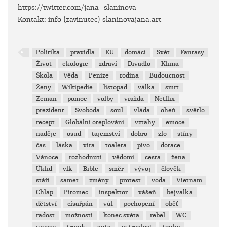
https://twitter.com/jana_slaninova
Kontakt: info (zavinutec) slaninovajana.art
Politika
pravidla
EU
domácí
Svět
Fantasy
Život
ekologie
zdraví
Divadlo
Klima
Škola
Věda
Peníze
rodina
Budoucnost
Ženy
Wikipedie
listopad
válka
smrť
Zeman
pomoc
volby
vražda
Netflix
prezident
Svoboda
soul
vláda
oheň
světlo
recept
Globální oteplování
vztahy
emoce
naděje
osud
tajemství
dobro
zlo
stíny
čas
láska
víra
toaleta
pivo
dotace
Vánoce
rozhodnutí
vědomí
cesta
žena
Úklid
vlk
Bible
směr
vývoj
člověk
stáří
samet
změny
protest
voda
Vietnam
Chlap
Pitomec
inspektor
vášeň
bejvalka
dětství
císařpán
vůl
pochopení
oběť
radost
možnosti
konec světa
rebel
WC