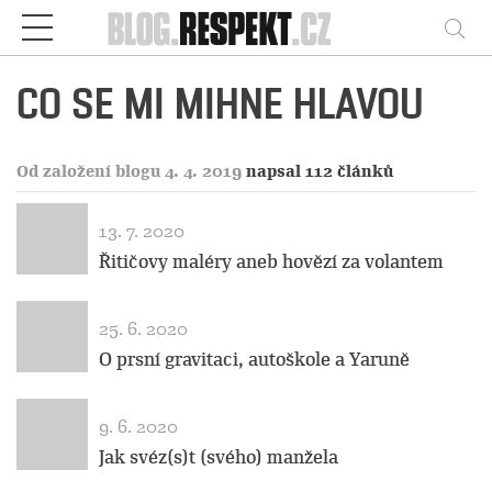
Respekt
Vy
CO SE MI MIHNE HLAVOU
Od založení blogu 4. 4. 2019
napsal 112 článků
13. 7. 2020
Řitičovy maléry aneb hovězí za volantem
25. 6. 2020
O prsní gravitaci, autoškole a Yaruně
9. 6. 2020
Jak svéz(s)t (svého) manžela