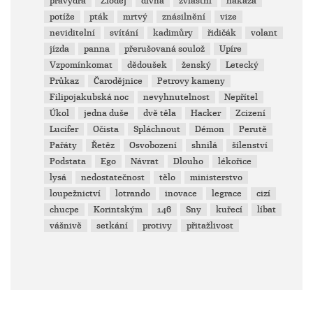
pravydra
Zloděj
divná
zvláštní
nákaza
potíže
pták
mrtvý
znásilnění
vize
neviditelní
svítání
kadimůry
řidičák
volant
jízda
panna
přerušovaná soulož
Upíre
Vzpomínkomat
dědoušek
ženský
Letecký
Průkaz
Čarodějnice
Petrovy kameny
Filipojakubská noc
nevyhnutelnost
Nepřítel
Úkol
jedna duše
dvě těla
Hacker
Zcizení
Lucifer
Očista
Spláchnout
Démon
Perutě
Pařáty
Řetěz
Osvobození
shnilá
šílenství
Podstata
Ego
Návrat
Dlouho
lékořice
lysá
nedostatečnost
tělo
ministerstvo
loupežnictví
lotrando
inovace
legrace
cizí
chucpe
Korintským
146
Sny
kuřecí
líbat
vášnivě
setkání
protivy
přitažlivost