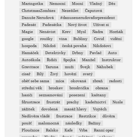
Maringotka
Nemocní
Mocní
Vlažný
Děs
ChristmasZombies
Nezešílet
Čaputová
Danuše Nerudová
#danusenerudovaforpresident
Padesát
Padesátka
Nový život
Užívat si
Magie
Nenávist
Krev
Mysl
Ňadra
Horňák
google
roušky
vina
Bubliny
Covid
vidění
hospoda
Nikdoš
česká povaha
Nikdošovi
Hamáček
Detektivky
Drbny
Pavlač
Auto
Autoškola
Řidiči
Spojka
Manžel
Instruktor
Gravitace
Yaruna
muži
Švejk
Náhubek
císař
Bílý
Živý
hovězí
svatý
oběť sebe sama
míca
okovaná
zbraň
radosti
střední věk
broskev
broskvička
obrana
hasiči
seznamování
posezení
kaštany
fdrustrace
frustrát
prachy
kadeřnictví
Nusle
zážitek
dovolená
masáž hlavy
Vojtěch
Nedůvěra vládě
frustrace
Restrikce
důvěra
poušť
malomocná
následky
Bažiny
Ploučnice
Ralsko
Kafe
Vrba
Ranní opar