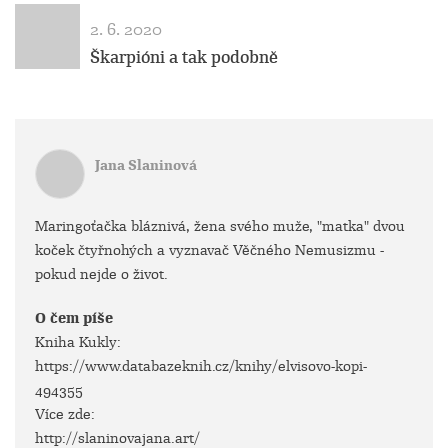
2. 6. 2020
Škarpióni a tak podobně
Jana Slaninová
Maringoťačka bláznivá, žena svého muže, "matka" dvou
koček čtyřnohých a vyznavač Věčného Nemusizmu -
pokud nejde o život.
O čem píše
Kniha Kukly:
https://www.databazeknih.cz/knihy/elvisovo-kopi-
494355
Více zde:
http://slaninovajana.art/