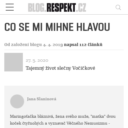
Respekt
Vy
CO SE MI MIHNE HLAVOU
Od založení blogu 4. 4. 2019
napsal 112 článků
27. 5. 2020
Tajemný život slečny Vočičkové
Jana Slaninová
Maringoťačka bláznivá, žena svého muže, "matka" dvou
koček čtyřnohých a vyznavač Věčného Nemusizmu -