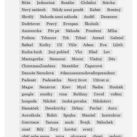
Růže
Jedinečná
Rozálie
Globální
Stávka
Nový začátek
Nikdy není pozdě
Kabát
Strašný
Skvělý
Nehoda není náhoda
Anděl
Desatero
Dodržovat
Pravý
Evropan
Školník
Asistentka
Pět pé
Náhoda
Prozření
Mlha
Podzim
Trhnout
Trh
Trhač
Azrael
Gabriel
Rafael
Kočky
Cíl
Vůle
Adam
Eva
Lilith
Kniha knih
Jiný pohled
Vlci
Hlad
Lov
Maringotka
Nemocní
Mocní
Vlažný
Děs
ChristmasZombies
Nezešílet
Čaputová
Danuše Nerudová
#danusenerudovaforpresident
Padesát
Padesátka
Nový život
Užívat si
Magie
Nenávist
Krev
Mysl
Ňadra
Horňák
google
roušky
vina
Bubliny
Covid
vidění
hospoda
Nikdoš
česká povaha
Nikdošovi
Hamáček
Detektivky
Drbny
Pavlač
Auto
Autoškola
Řidiči
Spojka
Manžel
Instruktor
Gravitace
Yaruna
muži
Švejk
Náhubek
císař
Bílý
Živý
hovězí
svatý
oběť sebe sama
míca
okovaná
zbraň
radosti