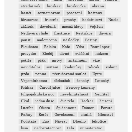
střední věk
broskev
broskvička
obrana
hasiči
seznamování
posezení
kaštany
fdrustrace
frustrát
prachy
kadeřnictví
Nusle
zážitek
dovolená
masáž hlavy
Vojtěch
Nedůvěra vládě
frustrace
Restrikce
důvěra
poušť
malomocná
následky
Bažiny
Ploučnice
Ralsko
Kafe
Vrba
Ranní opar
pravydra
Zloděj
divná
zvláštní
nákaza
potíže
pták
mrtvý
znásilnění
vize
neviditelní
svítání
kadimůry
řidičák
volant
jízda
panna
přerušovaná soulož
Upíre
Vzpomínkomat
dědoušek
ženský
Letecký
Průkaz
Čarodějnice
Petrovy kameny
Filipojakubská noc
nevyhnutelnost
Nepřítel
Úkol
jedna duše
dvě těla
Hacker
Zcizení
Lucifer
Očista
Spláchnout
Démon
Perutě
Pařáty
Řetěz
Osvobození
shnilá
šílenství
Podstata
Ego
Návrat
Dlouho
lékořice
lysá
nedostatečnost
tělo
ministerstvo