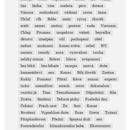
čas
láska
víra
toaleta
pivo
dotace
Vánoce
rozhodnutí
vědomí
cesta
žena
Úklid
vlk
Bible
směr
vývoj
člověk
stáří
samet
změny
protest
voda
Vietnam
Chlap
Pitomec
inspektor
vášeň
bejvalka
dětství
císařpán
vůl
pochopení
oběť
radost
možnosti
konec světa
rebel
WC
unisex
trendy
auta
vytrvalost
touha
selský rozum
Bolest
hlava
svépomocí
bez léků
bez lékaře
recepis
mrtvá
duše
kamarádství
sen
Konec
Bílý člověk
Změna
Kukly
Poznání
Přítel
Káva
rozum
experti
ticho
osamělost
strach
nitro
dokonalost
vnitřní já
Tma
Transformace
Odpuštění
Síla
Ztráta
Smíření
Tekuté písky
Poslední den
Čekání
Prach cest
Žít
Snít
Konat
Stvoření
Vyprahlost duše
Iluze
Greta
Tušení
Přizpůsobivost
Přežití
Spojení duší
sex
Postradatelní
klimakteriální baba
Ekoteroristi