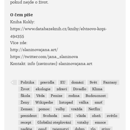
pokud nejde o život.
O čem píše
Kniha Kukly:
https://www.databazeknih.cz/knihy/elvisovo-kopi-
494355
Více zde:
http://slaninovajana.art/
https://twitter.com/jana_slaninova
Kontakt: info (zavinutec) slaninovajana.art
Politika
pravidla
EU
domácí
Svět
Fantasy
Život
ekologie
zdraví
Divadlo
Klima
Škola
Věda
Peníze
rodina
Budoucnost
Ženy
Wikipedie
listopad
válka
smrť
Zeman
pomoc
volby
vražda
Netflix
prezident
Svoboda
soul
vláda
oheň
světlo
recept
Globální oteplování
vztahy
emoce
naděje
osud
tajemství
dobro
zlo
stíny