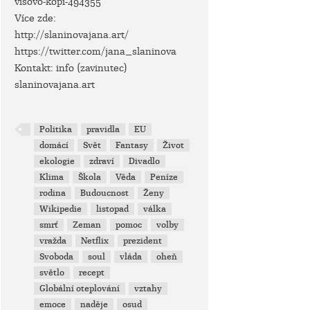
visovo-kopi-494355
Více zde:
http://slaninovajana.art/
https://twitter.com/jana_slaninova
Kontakt: info (zavinutec)
slaninovajana.art
Politika
pravidla
EU
domácí
Svět
Fantasy
Život
ekologie
zdraví
Divadlo
Klima
Škola
Věda
Peníze
rodina
Budoucnost
Ženy
Wikipedie
listopad
válka
smrť
Zeman
pomoc
volby
vražda
Netflix
prezident
Svoboda
soul
vláda
oheň
světlo
recept
Globální oteplování
vztahy
emoce
naděje
osud