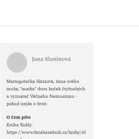
Jana Slaninová
Maringoťačka bláznivá, žena svého
muže, "matka" dvou koček čtyřnohých
a vyznavač Věčného Nemusizmu -
pokud nejde o život.
O čem píše
Kniha Kukly:
https://www.databazeknih.cz/knihy/el