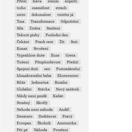
Přítel
Káva
rozum
experti
ticho
osamělost
strach
nitro
dokonalost
vnitřní já
Tma
Transformace
Odpuštění
Síla
Ztráta
Smíření
Tekuté písky
Poslední den
Čekání
Prach cest
Žít
Snít
Konat
Stvoření
Vyprahlost duše
Iluze
Greta
Tušení
Přizpůsobivost
Přežití
Spojení duší
sex
Postradatelní
klimakteriální baba
Ekoteroristi
Růže
Jedinečná
Rozálie
Globální
Stávka
Nový začátek
Nikdy není pozdě
Kabát
Strašný
Skvělý
Nehoda není náhoda
Anděl
Desatero
Dodržovat
Pravý
Evropan
Školník
Asistentka
Pět pé
Náhoda
Prozření