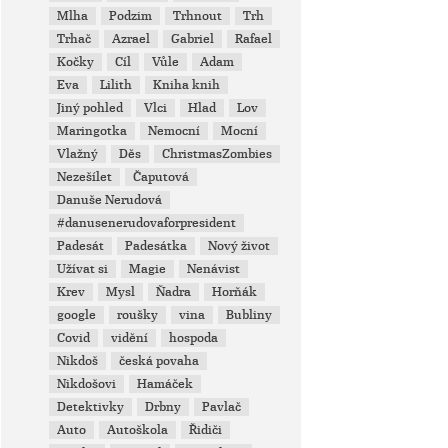
Mlha
Podzim
Trhnout
Trh
Trhač
Azrael
Gabriel
Rafael
Kočky
Cíl
Vůle
Adam
Eva
Lilith
Kniha knih
Jiný pohled
Vlci
Hlad
Lov
Maringotka
Nemocní
Mocní
Vlažný
Děs
ChristmasZombies
Nezešílet
Čaputová
Danuše Nerudová
#danusenerudovaforpresident
Padesát
Padesátka
Nový život
Užívat si
Magie
Nenávist
Krev
Mysl
Ňadra
Horňák
google
roušky
vina
Bubliny
Covid
vidění
hospoda
Nikdoš
česká povaha
Nikdošovi
Hamáček
Detektivky
Drbny
Pavlač
Auto
Autoškola
Řidiči