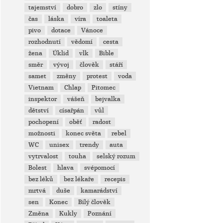
tajemství
dobro
zlo
stíny
čas
láska
víra
toaleta
pivo
dotace
Vánoce
rozhodnutí
vědomí
cesta
žena
Úklid
vlk
Bible
směr
vývoj
člověk
stáří
samet
změny
protest
voda
Vietnam
Chlap
Pitomec
inspektor
vášeň
bejvalka
dětství
císařpán
vůl
pochopení
oběť
radost
možnosti
konec světa
rebel
WC
unisex
trendy
auta
vytrvalost
touha
selský rozum
Bolest
hlava
svépomocí
bez léků
bez lékaře
recepis
mrtvá
duše
kamarádství
sen
Konec
Bílý člověk
Změna
Kukly
Poznání