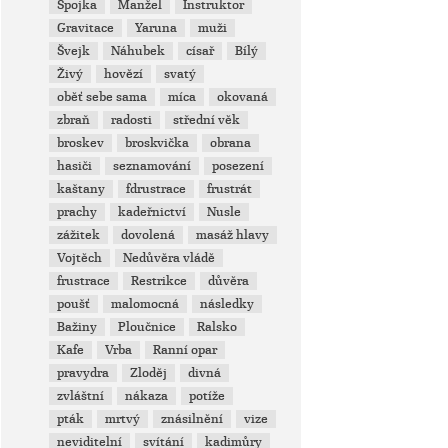
Spojka
Manžel
Instruktor
Gravitace
Yaruna
muži
Švejk
Náhubek
císař
Bílý
Živý
hovězí
svatý
oběť sebe sama
míca
okovaná
zbraň
radosti
střední věk
broskev
broskvička
obrana
hasiči
seznamování
posezení
kaštany
fdrustrace
frustrát
prachy
kadeřnictví
Nusle
zážitek
dovolená
masáž hlavy
Vojtěch
Nedůvěra vládě
frustrace
Restrikce
důvěra
poušť
malomocná
následky
Bažiny
Ploučnice
Ralsko
Kafe
Vrba
Ranní opar
pravydra
Zloděj
divná
zvláštní
nákaza
potíže
pták
mrtvý
znásilnění
vize
neviditelní
svítání
kadimůry