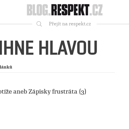
Respekt
Přejít na respekt.cz
Vyhledávání
MIHNE HLAVOU
článků
otíže aneb Zápisky frustráta (3)