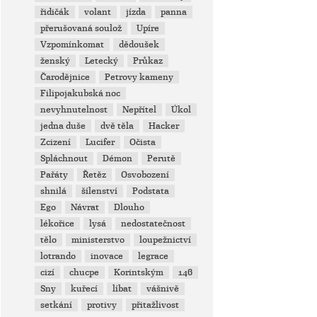
řidičák
volant
jízda
panna
přerušovaná soulož
Upíre
Vzpomínkomat
dědoušek
ženský
Letecký
Průkaz
Čarodějnice
Petrovy kameny
Filipojakubská noc
nevyhnutelnost
Nepřítel
Úkol
jedna duše
dvě těla
Hacker
Zcizení
Lucifer
Očista
Spláchnout
Démon
Perutě
Pařáty
Řetěz
Osvobození
shnilá
šílenství
Podstata
Ego
Návrat
Dlouho
lékořice
lysá
nedostatečnost
tělo
ministerstvo
loupežnictví
lotrando
inovace
legrace
cizí
chucpe
Korintským
146
Sny
kuřecí
líbat
vášnivě
setkání
protivy
přitažlivost