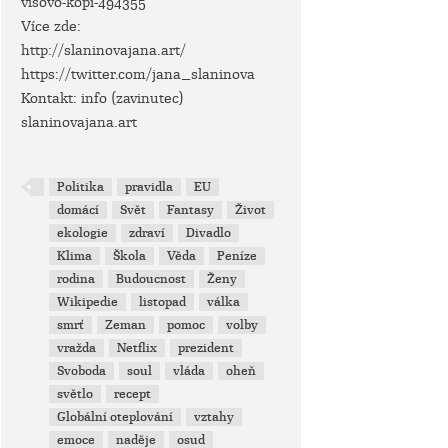
visovo-kopi-494355
Více zde:
http://slaninovajana.art/
https://twitter.com/jana_slaninova
Kontakt: info (zavinutec)
slaninovajana.art
Politika
pravidla
EU
domácí
Svět
Fantasy
Život
ekologie
zdraví
Divadlo
Klima
Škola
Věda
Peníze
rodina
Budoucnost
Ženy
Wikipedie
listopad
válka
smrť
Zeman
pomoc
volby
vražda
Netflix
prezident
Svoboda
soul
vláda
oheň
světlo
recept
Globální oteplování
vztahy
emoce
naděje
osud