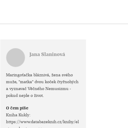
Jana Slaninová
Maringoťačka bláznivá, žena svého
muže, "matka" dvou koček čtyřnohých
a vyznavač Věčného Nemusizmu -
pokud nejde o život.
O čem píše
Kniha Kukly:
https://www.databazeknih.cz/knihy/el