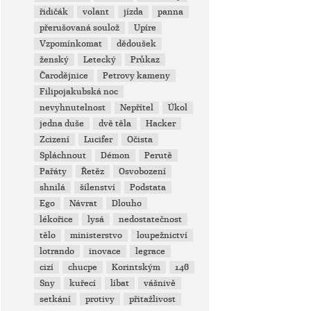
řidičák
volant
jízda
panna
přerušovaná soulož
Upíre
Vzpomínkomat
dědoušek
ženský
Letecký
Průkaz
Čarodějnice
Petrovy kameny
Filipojakubská noc
nevyhnutelnost
Nepřítel
Úkol
jedna duše
dvě těla
Hacker
Zcizení
Lucifer
Očista
Spláchnout
Démon
Perutě
Pařáty
Řetěz
Osvobození
shnilá
šílenství
Podstata
Ego
Návrat
Dlouho
lékořice
lysá
nedostatečnost
tělo
ministerstvo
loupežnictví
lotrando
inovace
legrace
cizí
chucpe
Korintským
146
Sny
kuřecí
líbat
vášnivě
setkání
protivy
přitažlivost