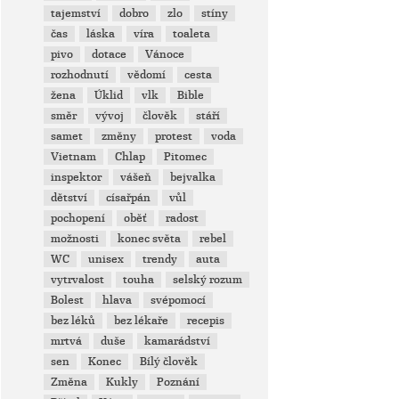
tajemství
dobro
zlo
stíny
čas
láska
víra
toaleta
pivo
dotace
Vánoce
rozhodnutí
vědomí
cesta
žena
Úklid
vlk
Bible
směr
vývoj
člověk
stáří
samet
změny
protest
voda
Vietnam
Chlap
Pitomec
inspektor
vášeň
bejvalka
dětství
císařpán
vůl
pochopení
oběť
radost
možnosti
konec světa
rebel
WC
unisex
trendy
auta
vytrvalost
touha
selský rozum
Bolest
hlava
svépomocí
bez léků
bez lékaře
recepis
mrtvá
duše
kamarádství
sen
Konec
Bílý člověk
Změna
Kukly
Poznání