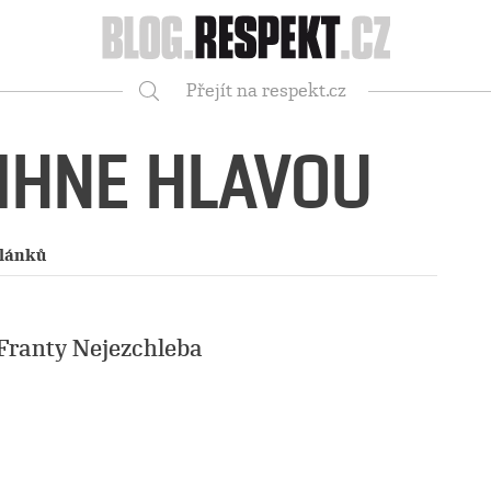
Respekt
Přejít na respekt.cz
Vyhledávání
MIHNE HLAVOU
článků
Franty Nejezchleba