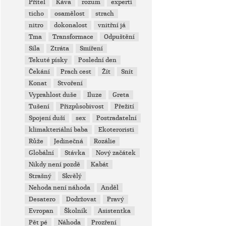
Přítel
Káva
rozum
experti
ticho
osamělost
strach
nitro
dokonalost
vnitřní já
Tma
Transformace
Odpuštění
Síla
Ztráta
Smíření
Tekuté písky
Poslední den
Čekání
Prach cest
Žít
Snít
Konat
Stvoření
Vyprahlost duše
Iluze
Greta
Tušení
Přizpůsobivost
Přežití
Spojení duší
sex
Postradatelní
klimakteriální baba
Ekoteroristi
Růže
Jedinečná
Rozálie
Globální
Stávka
Nový začátek
Nikdy není pozdě
Kabát
Strašný
Skvělý
Nehoda není náhoda
Anděl
Desatero
Dodržovat
Pravý
Evropan
Školník
Asistentka
Pět pé
Náhoda
Prozření