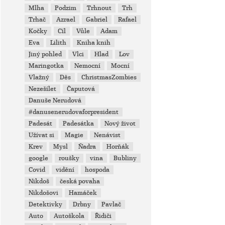
Mlha
Podzim
Trhnout
Trh
Trhač
Azrael
Gabriel
Rafael
Kočky
Cíl
Vůle
Adam
Eva
Lilith
Kniha knih
Jiný pohled
Vlci
Hlad
Lov
Maringotka
Nemocní
Mocní
Vlažný
Děs
ChristmasZombies
Nezešílet
Čaputová
Danuše Nerudová
#danusenerudovaforpresident
Padesát
Padesátka
Nový život
Užívat si
Magie
Nenávist
Krev
Mysl
Ňadra
Horňák
google
roušky
vina
Bubliny
Covid
vidění
hospoda
Nikdoš
česká povaha
Nikdošovi
Hamáček
Detektivky
Drbny
Pavlač
Auto
Autoškola
Řidiči