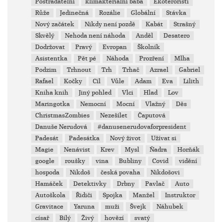
Postradatelní
klimakteriální baba
Ekoteroristi
Růže
Jedinečná
Rozálie
Globální
Stávka
Nový začátek
Nikdy není pozdě
Kabát
Strašný
Skvělý
Nehoda není náhoda
Anděl
Desatero
Dodržovat
Pravý
Evropan
Školník
Asistentka
Pět pé
Náhoda
Prozření
Mlha
Podzim
Trhnout
Trh
Trhač
Azrael
Gabriel
Rafael
Kočky
Cíl
Vůle
Adam
Eva
Lilith
Kniha knih
Jiný pohled
Vlci
Hlad
Lov
Maringotka
Nemocní
Mocní
Vlažný
Děs
ChristmasZombies
Nezešílet
Čaputová
Danuše Nerudová
#danusenerudovaforpresident
Padesát
Padesátka
Nový život
Užívat si
Magie
Nenávist
Krev
Mysl
Ňadra
Horňák
google
roušky
vina
Bubliny
Covid
vidění
hospoda
Nikdoš
česká povaha
Nikdošovi
Hamáček
Detektivky
Drbny
Pavlač
Auto
Autoškola
Řidiči
Spojka
Manžel
Instruktor
Gravitace
Yaruna
muži
Švejk
Náhubek
císař
Bílý
Živý
hovězí
svatý