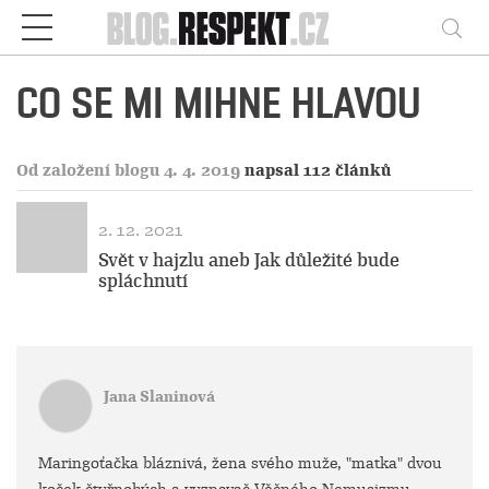
Respekt
Vy
CO SE MI MIHNE HLAVOU
Od založení blogu 4. 4. 2019
napsal 112 článků
2. 12. 2021
Svět v hajzlu aneb Jak důležité bude
spláchnutí
Jana Slaninová
Maringoťačka bláznivá, žena svého muže, "matka" dvou