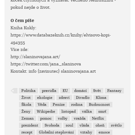
koček čtyřnohých a vyznavač Věčného Nemusizmu -
pokud nejde o život.
O čem píše
Kniha Kukly:
https://www.databazeknih.cz/knihy/elvisovo-kopi-
494355
Více zde:
http://slaninovajana.art/
https://twitter.com/jana_slaninova
Kontakt: info (zavinutec) slaninovajana.art
Politika
pravidla
EU
domácí
Svět
Fantasy
Život
ekologie
zdraví
Divadlo
Klima
Škola
Věda
Peníze
rodina
Budoucnost
Ženy
Wikipedie
listopad
válka
smrť
Zeman
pomoc
volby
vražda
Netflix
prezident
Svoboda
soul
vláda
oheň
světlo
recept
Globální oteplování
vztahy
emoce