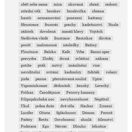
oběť sebe sama
míca
okovaná
zbraň
radosti
střední věk
broskev
broskvička
obrana
hasiči
seznamování
posezení
kaštany
fdrustrace
frustrát
prachy
kadeřnictví
Nusle
zážitek
dovolená
masáž hlavy
Vojtěch
Nedůvěra vládě
frustrace
Restrikce
důvěra
poušť
malomocná
následky
Bažiny
Ploučnice
Ralsko
Kafe
Vrba
Ranní opar
pravydra
Zloděj
divná
zvláštní
nákaza
potíže
pták
mrtvý
znásilnění
vize
neviditelní
svítání
kadimůry
řidičák
volant
jízda
panna
přerušovaná soulož
Upíre
Vzpomínkomat
dědoušek
ženský
Letecký
Průkaz
Čarodějnice
Petrovy kameny
Filipojakubská noc
nevyhnutelnost
Nepřítel
Úkol
jedna duše
dvě těla
Hacker
Zcizení
Lucifer
Očista
Spláchnout
Démon
Perutě
Pařáty
Řetěz
Osvobození
shnilá
šílenství
Podstata
Ego
Návrat
Dlouho
lékořice