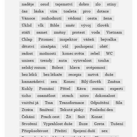
naděje
osud
tajemství
dobro
zlo
stíny
čas
láska
víra
toaleta
pivo
dotace
Vánoce
rozhodnutí
vědomí
cesta
žena
Úklid
vlk
Bible
směr
vývoj
člověk
stáří
samet
změny
protest
voda
Vietnam
Chlap
Pitomec
inspektor
vášeň
bejvalka
dětství
císařpán
vůl
pochopení
oběť
radost
možnosti
konec světa
rebel
WC
unisex
trendy
auta
vytrvalost
touha
selský rozum
Bolest
hlava
svépomocí
bez léků
bez lékaře
recepis
mrtvá
duše
kamarádství
sen
Konec
Bílý člověk
Změna
Kukly
Poznání
Přítel
Káva
rozum
experti
ticho
osamělost
strach
nitro
dokonalost
vnitřní já
Tma
Transformace
Odpuštění
Síla
Ztráta
Smíření
Tekuté písky
Poslední den
Čekání
Prach cest
Žít
Snít
Konat
Stvoření
Vyprahlost duše
Iluze
Greta
Tušení
Přizpůsobivost
Přežití
Spojení duší
sex