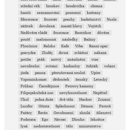
střední věk
broskev
broskvička
obrana
hasiči
seznamování
posezení
kaštany
fdrustrace
frustrát
prachy
kadeřnictví
Nusle
zážitek
dovolená
masáž hlavy
Vojtěch
Nedůvěra vládě
frustrace
Restrikce
důvěra
poušť
malomocná
následky
Bažiny
Ploučnice
Ralsko
Kafe
Vrba
Ranní opar
pravydra
Zloděj
divná
zvláštní
nákaza
potíže
pták
mrtvý
znásilnění
vize
neviditelní
svítání
kadimůry
řidičák
volant
jízda
panna
přerušovaná soulož
Upíre
Vzpomínkomat
dědoušek
ženský
Letecký
Průkaz
Čarodějnice
Petrovy kameny
Filipojakubská noc
nevyhnutelnost
Nepřítel
Úkol
jedna duše
dvě těla
Hacker
Zcizení
Lucifer
Očista
Spláchnout
Démon
Perutě
Pařáty
Řetěz
Osvobození
shnilá
šílenství
Podstata
Ego
Návrat
Dlouho
lékořice
lysá
nedostatečnost
tělo
ministerstvo