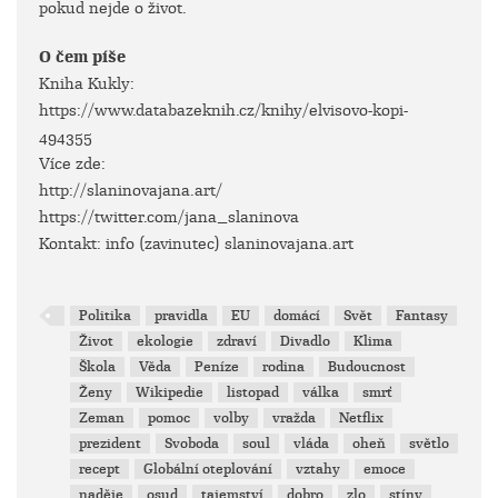
pokud nejde o život.
O čem píše
Kniha Kukly:
https://www.databazeknih.cz/knihy/elvisovo-kopi-
494355
Více zde:
http://slaninovajana.art/
https://twitter.com/jana_slaninova
Kontakt: info (zavinutec) slaninovajana.art
Politika
pravidla
EU
domácí
Svět
Fantasy
Život
ekologie
zdraví
Divadlo
Klima
Škola
Věda
Peníze
rodina
Budoucnost
Ženy
Wikipedie
listopad
válka
smrť
Zeman
pomoc
volby
vražda
Netflix
prezident
Svoboda
soul
vláda
oheň
světlo
recept
Globální oteplování
vztahy
emoce
naděje
osud
tajemství
dobro
zlo
stíny