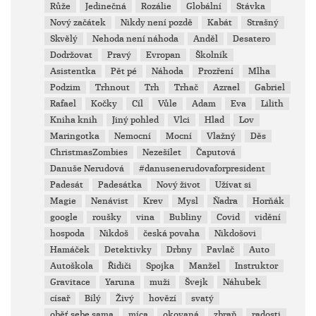
Růže
Jedinečná
Rozálie
Globální
Stávka
Nový začátek
Nikdy není pozdě
Kabát
Strašný
Skvělý
Nehoda není náhoda
Anděl
Desatero
Dodržovat
Pravý
Evropan
Školník
Asistentka
Pět pé
Náhoda
Prozření
Mlha
Podzim
Trhnout
Trh
Trhač
Azrael
Gabriel
Rafael
Kočky
Cíl
Vůle
Adam
Eva
Lilith
Kniha knih
Jiný pohled
Vlci
Hlad
Lov
Maringotka
Nemocní
Mocní
Vlažný
Děs
ChristmasZombies
Nezešílet
Čaputová
Danuše Nerudová
#danusenerudovaforpresident
Padesát
Padesátka
Nový život
Užívat si
Magie
Nenávist
Krev
Mysl
Ňadra
Horňák
google
roušky
vina
Bubliny
Covid
vidění
hospoda
Nikdoš
česká povaha
Nikdošovi
Hamáček
Detektivky
Drbny
Pavlač
Auto
Autoškola
Řidiči
Spojka
Manžel
Instruktor
Gravitace
Yaruna
muži
Švejk
Náhubek
císař
Bílý
Živý
hovězí
svatý
oběť sebe sama
míca
okovaná
zbraň
radosti