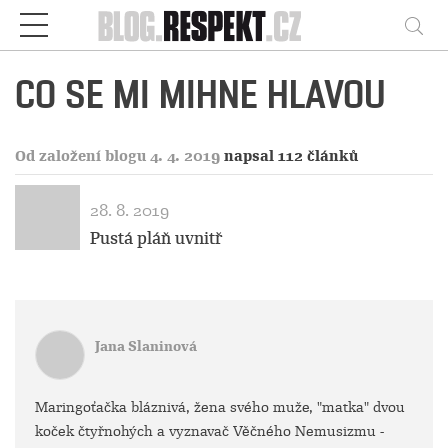
Respekt
Vy
CO SE MI MIHNE HLAVOU
Od založení blogu 4. 4. 2019
napsal 112 článků
28. 8. 2019
Pustá pláň uvnitř
Jana Slaninová
Maringoťačka bláznivá, žena svého muže, "matka" dvou
koček čtyřnohých a vyznavač Věčného Nemusizmu -