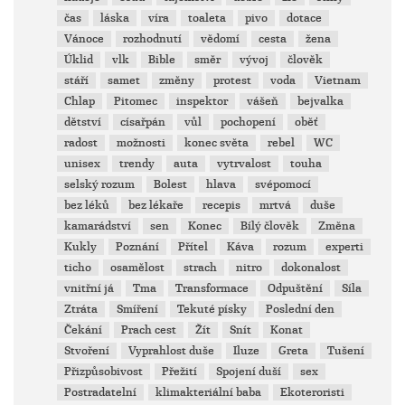
čas
láska
víra
toaleta
pivo
dotace
Vánoce
rozhodnutí
vědomí
cesta
žena
Úklid
vlk
Bible
směr
vývoj
člověk
stáří
samet
změny
protest
voda
Vietnam
Chlap
Pitomec
inspektor
vášeň
bejvalka
dětství
císařpán
vůl
pochopení
oběť
radost
možnosti
konec světa
rebel
WC
unisex
trendy
auta
vytrvalost
touha
selský rozum
Bolest
hlava
svépomocí
bez léků
bez lékaře
recepis
mrtvá
duše
kamarádství
sen
Konec
Bílý člověk
Změna
Kukly
Poznání
Přítel
Káva
rozum
experti
ticho
osamělost
strach
nitro
dokonalost
vnitřní já
Tma
Transformace
Odpuštění
Síla
Ztráta
Smíření
Tekuté písky
Poslední den
Čekání
Prach cest
Žít
Snít
Konat
Stvoření
Vyprahlost duše
Iluze
Greta
Tušení
Přizpůsobivost
Přežití
Spojení duší
sex
Postradatelní
klimakteriální baba
Ekoteroristi