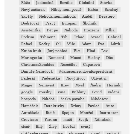
Růže
Jedinečná
Rozálie
Globální
Stávka
Nový začátek
Nikdy není pozdě
Kabát
Strašný
Skvělý
Nehoda není náhoda
Anděl
Desatero
Dodržovat
Pravý
Evropan
Školník
Asistentka
Pět pé
Náhoda
Prozření
Mlha
Podzim
Trhnout
Trh
Trhač
Azrael
Gabriel
Rafael
Kočky
Cíl
Vůle
Adam
Eva
Lilith
Kniha knih
Jiný pohled
Vlci
Hlad
Lov
Maringotka
Nemocní
Mocní
Vlažný
Děs
ChristmasZombies
Nezešílet
Čaputová
Danuše Nerudová
#danusenerudovaforpresident
Padesát
Padesátka
Nový život
Užívat si
Magie
Nenávist
Krev
Mysl
Ňadra
Horňák
google
roušky
vina
Bubliny
Covid
vidění
hospoda
Nikdoš
česká povaha
Nikdošovi
Hamáček
Detektivky
Drbny
Pavlač
Auto
Autoškola
Řidiči
Spojka
Manžel
Instruktor
Gravitace
Yaruna
muži
Švejk
Náhubek
císař
Bílý
Živý
hovězí
svatý
oběť sebe sama
míca
okovaná
zbraň
radosti