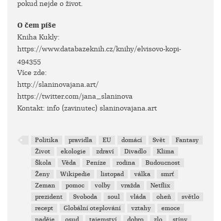
pokud nejde o život.
O čem píše
Kniha Kukly:
https://www.databazeknih.cz/knihy/elvisovo-kopi-
494355
Více zde:
http://slaninovajana.art/
https://twitter.com/jana_slaninova
Kontakt: info (zavinutec) slaninovajana.art
Politika
pravidla
EU
domácí
Svět
Fantasy
Život
ekologie
zdraví
Divadlo
Klima
Škola
Věda
Peníze
rodina
Budoucnost
Ženy
Wikipedie
listopad
válka
smrť
Zeman
pomoc
volby
vražda
Netflix
prezident
Svoboda
soul
vláda
oheň
světlo
recept
Globální oteplování
vztahy
emoce
naděje
osud
tajemství
dobro
zlo
stíny