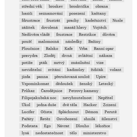
střední věk
broskev
broskvička
obrana
hasiči
seznamování
posezení
kaštany
fdrustrace
frustrát
prachy
kadeřnictví
Nusle
zážitek
dovolená
masáž hlavy
Vojtěch
Nedůvěra vládě
frustrace
Restrikce
důvěra
poušť
malomocná
následky
Bažiny
Ploučnice
Ralsko
Kafe
Vrba
Ranní opar
pravydra
Zloděj
divná
zvláštní
nákaza
potíže
pták
mrtvý
znásilnění
vize
neviditelní
svítání
kadimůry
řidičák
volant
jízda
panna
přerušovaná soulož
Upíre
Vzpomínkomat
dědoušek
ženský
Letecký
Průkaz
Čarodějnice
Petrovy kameny
Filipojakubská noc
nevyhnutelnost
Nepřítel
Úkol
jedna duše
dvě těla
Hacker
Zcizení
Lucifer
Očista
Spláchnout
Démon
Perutě
Pařáty
Řetěz
Osvobození
shnilá
šílenství
Podstata
Ego
Návrat
Dlouho
lékořice
lysá
nedostatečnost
tělo
ministerstvo