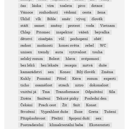
čas
láska
víra
toaleta
pivo
dotace
Vánoce
rozhodnutí
vědomí
cesta
žena
Úklid
vlk
Bible
směr
vývoj
člověk
stáří
samet
změny
protest
voda
Vietnam
Chlap
Pitomec
inspektor
vášeň
bejvalka
dětství
císařpán
vůl
pochopení
oběť
radost
možnosti
konec světa
rebel
WC
unisex
trendy
auta
vytrvalost
touha
selský rozum
Bolest
hlava
svépomocí
bez léků
bez lékaře
recepis
mrtvá
duše
kamarádství
sen
Konec
Bílý člověk
Změna
Kukly
Poznání
Přítel
Káva
rozum
experti
ticho
osamělost
strach
nitro
dokonalost
vnitřní já
Tma
Transformace
Odpuštění
Síla
Ztráta
Smíření
Tekuté písky
Poslední den
Čekání
Prach cest
Žít
Snít
Konat
Stvoření
Vyprahlost duše
Iluze
Greta
Tušení
Přizpůsobivost
Přežití
Spojení duší
sex
Postradatelní
klimakteriální baba
Ekoteroristi