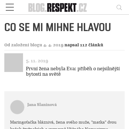
Respekt
Vy
CO SE MI MIHNE HLAVOU
Od založení blogu 4. 4. 2019
napsal 112 článků
5. 11. 2019
První žena nebyla Eva: příběh o nejsilnější
bytosti na světě
Jana Slaninová
Maringoťačka bláznivá, žena svého muže, "matka" dvou