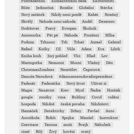
Postradatelní
klimakteriální baba
Ekoteroristi
Růže
Jedinečná
Rozálie
Globální
Stávka
Nový začátek
Nikdy není pozdě
Kabát
Strašný
Skvělý
Nehoda není náhoda
Anděl
Desatero
Dodržovat
Pravý
Evropan
Školník
Asistentka
Pět pé
Náhoda
Prozření
Mlha
Podzim
Trhnout
Trh
Trhač
Azrael
Gabriel
Rafael
Kočky
Cíl
Vůle
Adam
Eva
Lilith
Kniha knih
Jiný pohled
Vlci
Hlad
Lov
Maringotka
Nemocní
Mocní
Vlažný
Děs
ChristmasZombies
Nezešílet
Čaputová
Danuše Nerudová
#danusenerudovaforpresident
Padesát
Padesátka
Nový život
Užívat si
Magie
Nenávist
Krev
Mysl
Ňadra
Horňák
google
roušky
vina
Bubliny
Covid
vidění
hospoda
Nikdoš
česká povaha
Nikdošovi
Hamáček
Detektivky
Drbny
Pavlač
Auto
Autoškola
Řidiči
Spojka
Manžel
Instruktor
Gravitace
Yaruna
muži
Švejk
Náhubek
císař
Bílý
Živý
hovězí
svatý