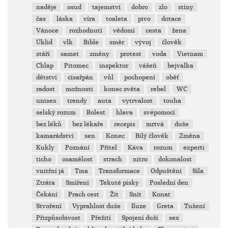
naděje
osud
tajemství
dobro
zlo
stíny
čas
láska
víra
toaleta
pivo
dotace
Vánoce
rozhodnutí
vědomí
cesta
žena
Úklid
vlk
Bible
směr
vývoj
člověk
stáří
samet
změny
protest
voda
Vietnam
Chlap
Pitomec
inspektor
vášeň
bejvalka
dětství
císařpán
vůl
pochopení
oběť
radost
možnosti
konec světa
rebel
WC
unisex
trendy
auta
vytrvalost
touha
selský rozum
Bolest
hlava
svépomocí
bez léků
bez lékaře
recepis
mrtvá
duše
kamarádství
sen
Konec
Bílý člověk
Změna
Kukly
Poznání
Přítel
Káva
rozum
experti
ticho
osamělost
strach
nitro
dokonalost
vnitřní já
Tma
Transformace
Odpuštění
Síla
Ztráta
Smíření
Tekuté písky
Poslední den
Čekání
Prach cest
Žít
Snít
Konat
Stvoření
Vyprahlost duše
Iluze
Greta
Tušení
Přizpůsobivost
Přežití
Spojení duší
sex