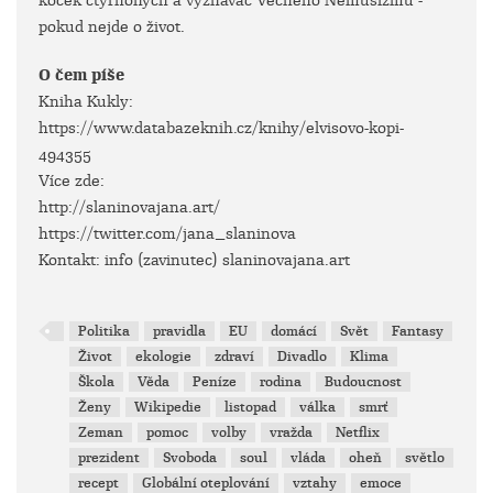
koček čtyřnohých a vyznavač Věčného Nemusizmu -
pokud nejde o život.
O čem píše
Kniha Kukly:
https://www.databazeknih.cz/knihy/elvisovo-kopi-
494355
Více zde:
http://slaninovajana.art/
https://twitter.com/jana_slaninova
Kontakt: info (zavinutec) slaninovajana.art
Politika
pravidla
EU
domácí
Svět
Fantasy
Život
ekologie
zdraví
Divadlo
Klima
Škola
Věda
Peníze
rodina
Budoucnost
Ženy
Wikipedie
listopad
válka
smrť
Zeman
pomoc
volby
vražda
Netflix
prezident
Svoboda
soul
vláda
oheň
světlo
recept
Globální oteplování
vztahy
emoce