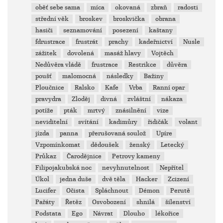
oběť sebe sama
míca
okovaná
zbraň
radosti
střední věk
broskev
broskvička
obrana
hasiči
seznamování
posezení
kaštany
fdrustrace
frustrát
prachy
kadeřnictví
Nusle
zážitek
dovolená
masáž hlavy
Vojtěch
Nedůvěra vládě
frustrace
Restrikce
důvěra
poušť
malomocná
následky
Bažiny
Ploučnice
Ralsko
Kafe
Vrba
Ranní opar
pravydra
Zloděj
divná
zvláštní
nákaza
potíže
pták
mrtvý
znásilnění
vize
neviditelní
svítání
kadimůry
řidičák
volant
jízda
panna
přerušovaná soulož
Upíre
Vzpomínkomat
dědoušek
ženský
Letecký
Průkaz
Čarodějnice
Petrovy kameny
Filipojakubská noc
nevyhnutelnost
Nepřítel
Úkol
jedna duše
dvě těla
Hacker
Zcizení
Lucifer
Očista
Spláchnout
Démon
Perutě
Pařáty
Řetěz
Osvobození
shnilá
šílenství
Podstata
Ego
Návrat
Dlouho
lékořice